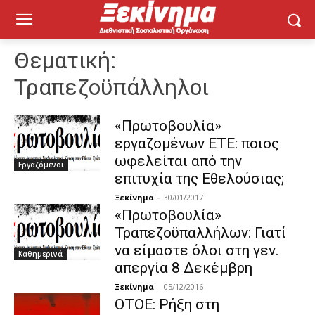
Θεματική:
Τραπεζοϋπάλληλοι
«Πρωτοβουλία»
εργαζομένων ΕΤΕ: ποιος
ωφελείται από την
Εργαζόμενοι
επιτυχία της Εθελούσιας;
Ξεκίνημα
-
30/01/2017
«Πρωτοβουλία»
Τραπεζοϋπαλλήλων: Γιατί
να είμαστε όλοι στη γεν.
Καθημερινά
απεργία 8 Δεκέμβρη
Ξεκίνημα
-
05/12/2016
ΟΤΟΕ: Ρήξη στη