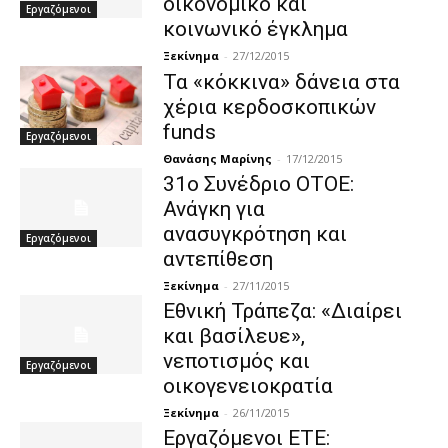
οικονομικό και
Εργαζόμενοι
κοινωνικό έγκλημα
Ξεκίνημα
-
27/12/2015
Τα «κόκκινα» δάνεια στα
χέρια κερδοσκοπικών
funds
Εργαζόμενοι
Θανάσης Μαρίνης
-
17/12/2015
31ο Συνέδριο ΟΤΟΕ:
Ανάγκη για
ανασυγκρότηση και
Εργαζόμενοι
αντεπίθεση
Ξεκίνημα
-
27/11/2015
Εθνική Τράπεζα: «Διαίρει
και βασίλευε»,
νεποτισμός και
Εργαζόμενοι
οικογενειοκρατία
Ξεκίνημα
-
26/11/2015
Εργαζόμενοι ΕΤΕ: