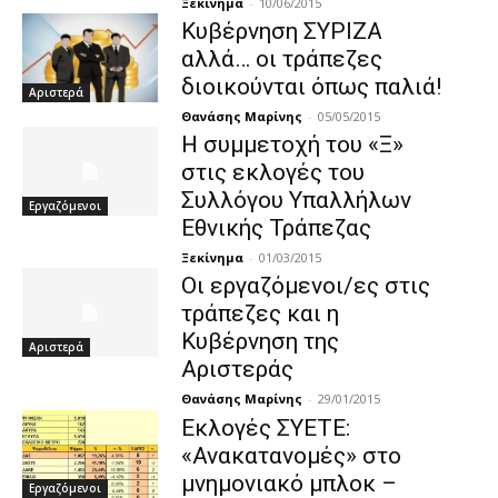
Ξεκίνημα
-
10/06/2015
Κυβέρνηση ΣΥΡΙΖΑ
αλλά… οι τράπεζες
διοικούνται όπως παλιά!
Αριστερά
Θανάσης Μαρίνης
-
05/05/2015
Η συμμετοχή του «Ξ»
στις εκλογές του
Συλλόγου Υπαλλήλων
Εργαζόμενοι
Εθνικής Τράπεζας
Ξεκίνημα
-
01/03/2015
Οι εργαζόμενοι/ες στις
τράπεζες και η
Κυβέρνηση της
Αριστερά
Αριστεράς
Θανάσης Μαρίνης
-
29/01/2015
Εκλογές ΣΥΕΤΕ:
«Ανακατανομές» στο
μνημονιακό μπλοκ –
Εργαζόμενοι