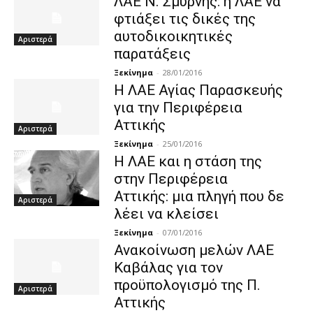
ΛΑΕ Ν. Σμύρνης: η ΛΑΕ να
φτιάξει τις δικές της
αυτοδικοικητικές
Αριστερά
παρατάξεις
Ξεκίνημα
-
28/01/2016
Η ΛΑΕ Αγίας Παρασκευής
για την Περιφέρεια
Αττικής
Αριστερά
Ξεκίνημα
-
25/01/2016
Η ΛΑΕ και η στάση της
στην Περιφέρεια
Αττικής: μια πληγή που δε
Αριστερά
λέει να κλείσει
Ξεκίνημα
-
07/01/2016
Ανακοίνωση μελών ΛΑΕ
Καβάλας για τον
προϋπολογισμό της Π.
Αριστερά
Αττικής