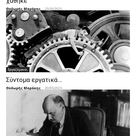
χάθηκε
Θοδωρής Μαράκης
-
23/10/2025
Εργαζόμενοι
Σύντομα εργατικά…
Θοδωρής Μαράκης
-
20/05/2025