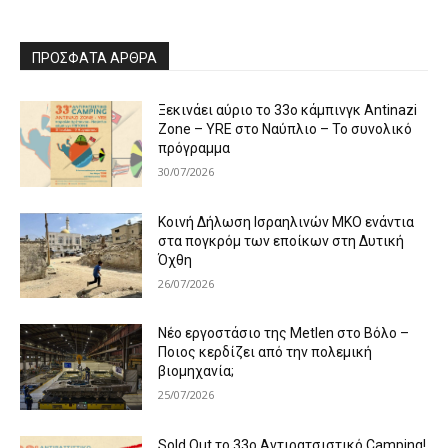
ΠΡΌΣΦΑΤΑ ΆΡΘΡΑ
Ξεκινάει αύριο το 33ο κάμπινγκ Antinazi
Zone – YRE στο Ναύπλιο – Το συνολικό
πρόγραμμα
30/07/2026
Κοινή Δήλωση Ισραηλινών ΜΚΟ ενάντια
στα πογκρόμ των εποίκων στη Δυτική
Όχθη
26/07/2026
Νέο εργοστάσιο της Metlen στο Βόλο –
Ποιος κερδίζει από την πολεμική
βιομηχανία;
25/07/2026
Sold Out το 33ο Αντιρατσιστικό Camping!