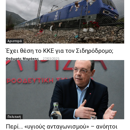
Αριστερά
Έχει θέση το ΚΚΕ για τον Σιδηρόδρομο;
Θοδωρής Μαράκης
-
27/03/2025
Πολιτική
Περί… «υγιούς ανταγωνισμού» – ανόητοι