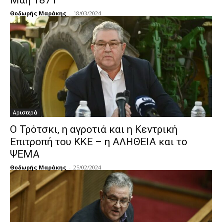
Μάη 1871
Θοδωρής Μαράκης
-
18/03/2024
Αριστερά
Ο Τρότσκι, η αγροτιά και η Κεντρική
Επιτροπή του ΚΚΕ – η ΑΛΗΘΕΙΑ και το
ΨΕΜΑ
Θοδωρής Μαράκης
-
25/02/2024