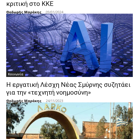
κριτική στο ΚΚΕ
Θοδωρής Μαράκης
-
09/01/2024
Κοινωνία
Η εργατική Λέσχη Νέας Σμύρνης συζητάει
για την «τεχνητή νοημοσύνη»
Θοδωρής Μαράκης
-
24/11/2023