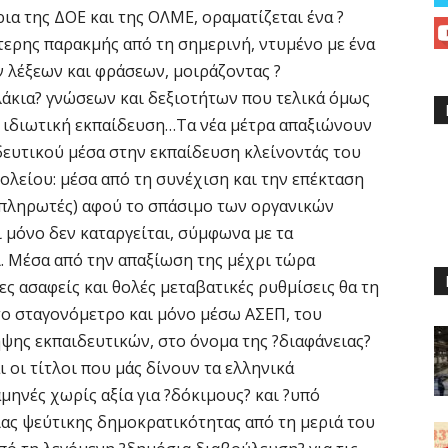
ρια της ΔΟΕ και της ΟΛΜΕ, οραματίζεται ένα ?
ερης παρακμής από τη σημερινή, ντυμένο με ένα
λέξεων και φράσεων, μοιράζοντας ?
άκια? γνώσεων και δεξιοτήτων που τελικά όμως
ν ιδιωτική εκπαίδευση…Τα νέα μέτρα απαξιώνουν
δευτικού μέσα στην εκπαίδευση κλείνοντάς του
λείου: μέσα από τη συνέχιση και την επέκταση
απληρωτές) αφού το σπάσιμο των οργανικών
 μόνο δεν καταργείται, σύμφωνα με τα
ι. Μέσα από την απαξίωση της μέχρι τώρα
ς ασαφείς και θολές μεταβατικές ρυθμίσεις θα τη
το σταγονόμετρο και μόνο μέσω ΑΣΕΠ, του
ψης εκπαιδευτικών, στο όνομα της ?διαφάνειας?
ι οι τίτλοι που μάς δίνουν τα ελληνικά
μηνές χωρίς αξία για ?δόκιμους? και ?υπό
ιας ψεύτικης δημοκρατικότητας από τη μεριά του