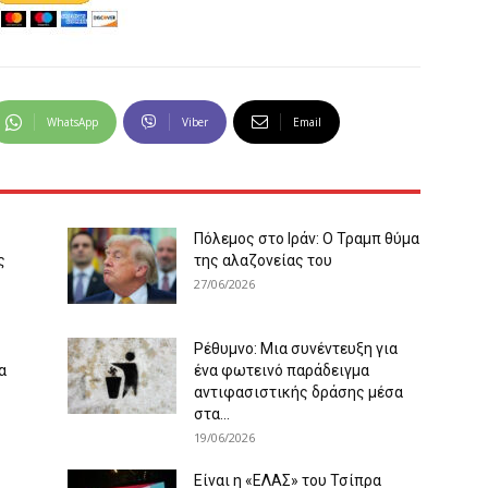
WhatsApp
Viber
Email
Πόλεμος στο Ιράν: Ο Τραμπ θύμα
ς
της αλαζονείας του
27/06/2026
Ρέθυμνο: Μια συνέντευξη για
α
ένα φωτεινό παράδειγμα
αντιφασιστικής δράσης μέσα
στα...
19/06/2026
Είναι η «ΕΛΑΣ» του Τσίπρα