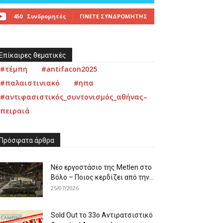
450
Συνδρομητές
ΓΊΝΕΤΕ ΣΥΝΔΡΟΜΗΤΉΣ
Επίκαιρες θεματικές
#τέμπη
#antifacon2025
#παλαιστινιακό
#ηπα
#αντιφασιστικός_συντονισμός_αθήνας–
πειραιά
Πρόσφατα άρθρα
Νέο εργοστάσιο της Metlen στο
Βόλο – Ποιος κερδίζει από την...
25/07/2026
Sold Out το 33ο Αντιρατσιστικό