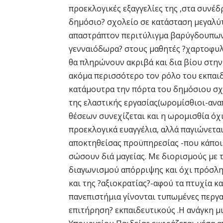
προεκλογικές εξαγγελίες της ,στα συνέδ
δημόσιο? σχολείο σε κατάσταση μεγαλύτ
απαστράπτον περιτύλιγμα βαρύγδουπων 
γενναιόδωρα? στους μαθητές ?χαρτοφυλ
θα πληρώνουν ακριβά και δια βίου στη
ακόμα περισσότερο τον ρόλο του εκπαι
κατάμουτρα την πόρτα του δημόσιου σχο
της ελαστικής εργασίας(ωρομίσθιοι-αν
θέσεων συνεχίζεται και η ωρομισθία όχι
προεκλογικά ευαγγέλια, αλλά παγιώνετα
αποκτηθείσας προϋπηρεσίας -που κάποιε
σώσουν διά μαγείας. Με διορισμούς με 
διαγωνισμού απόρριψης και όχι πρόσλη
και της ?αξιοκρατίας?-αφού τα πτυχία κα
πανεπιστήμια γίνονται τυπωμένες περγα
επιτήρηση? εκπαιδευτικούς .Η ανάγκη μ