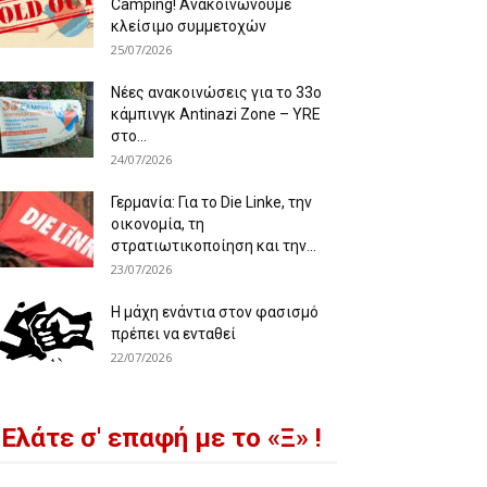
Camping! Ανακοινώνουμε
κλείσιμο συμμετοχών
25/07/2026
Νέες ανακοινώσεις για το 33ο
κάμπινγκ Antinazi Zone – YRE
στο...
24/07/2026
Γερμανία: Για το Die Linke, την
οικονομία, τη
στρατιωτικοποίηση και την...
23/07/2026
Η μάχη ενάντια στον φασισμό
πρέπει να ενταθεί
22/07/2026
Ελάτε σ' επαφή με το «Ξ» !