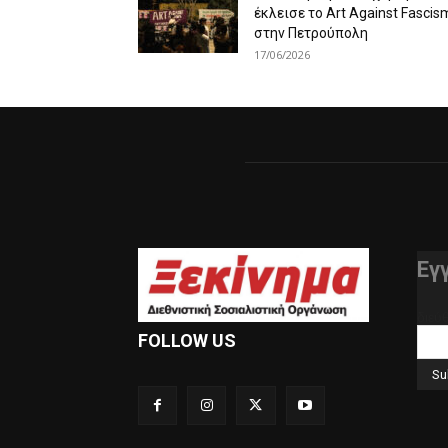
έκλεισε το Art Against Fascis
στην Πετρούπολη
17/06/2026
Εγ
διεύ
FOLLOW US