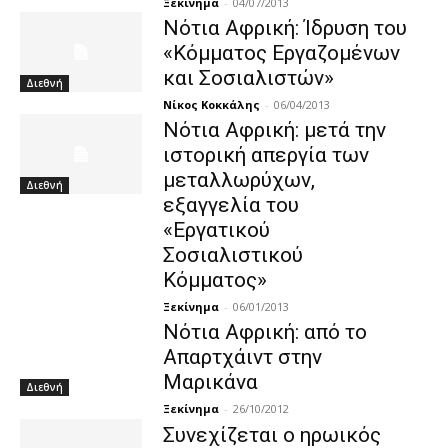
Ξεκίνημα
-
04/07/2013
Νότια Αφρική: Ίδρυση του
«Κόμματος Εργαζομένων
και Σοσιαλιστών»
Διεθνή
Νίκος Κοκκάλης
-
06/04/2013
Νότια Αφρική: μετά την
ιστορική απεργία των
μεταλλωρύχων,
Διεθνή
εξαγγελία του
«Εργατικού
Σοσιαλιστικού
Κόμματος»
Ξεκίνημα
-
06/01/2013
Νότια Αφρική: από το
Απαρτχάιντ στην
Μαρικάνα
Διεθνή
Ξεκίνημα
-
26/10/2012
Συνεχίζεται ο ηρωικός