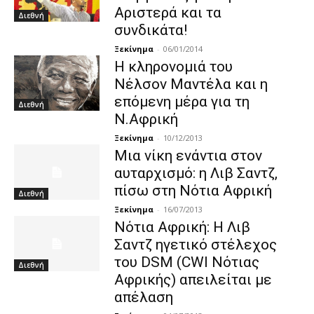
Αριστερά και τα
Διεθνή
συνδικάτα!
Ξεκίνημα
-
06/01/2014
Η κληρονομιά του
Νέλσον Μαντέλα και η
επόμενη μέρα για τη
Διεθνή
Ν.Αφρική
Ξεκίνημα
-
10/12/2013
Μια νίκη ενάντια στον
αυταρχισμό: η Λιβ Σαντζ,
πίσω στη Νότια Αφρική
Διεθνή
Ξεκίνημα
-
16/07/2013
Νότια Αφρική: Η Λιβ
Σαντζ ηγετικό στέλεχος
του DSM (CWI Νότιας
Διεθνή
Αφρικής) απειλείται με
απέλαση