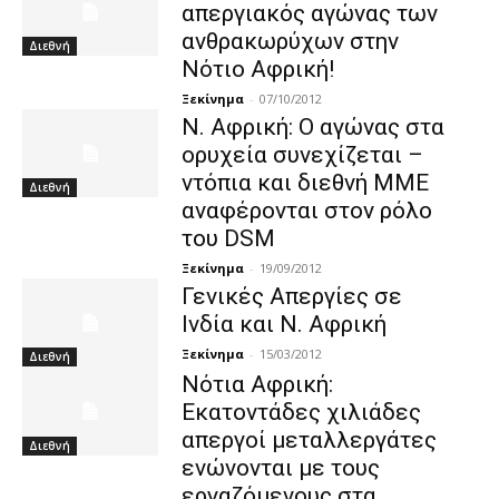
απεργιακός αγώνας των
ανθρακωρύχων στην
Διεθνή
Νότιο Αφρική!
Ξεκίνημα
-
07/10/2012
Ν. Αφρική: Ο αγώνας στα
ορυχεία συνεχίζεται –
ντόπια και διεθνή ΜΜΕ
Διεθνή
αναφέρονται στον ρόλο
του DSM
Ξεκίνημα
-
19/09/2012
Γενικές Απεργίες σε
Ινδία και Ν. Αφρική
Ξεκίνημα
-
15/03/2012
Διεθνή
Νότια Αφρική:
Εκατοντάδες χιλιάδες
απεργοί μεταλλεργάτες
Διεθνή
ενώνονται με τους
εργαζόμενους στα