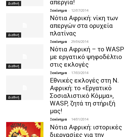
απεργία!
Διεθνή
Ξεκίνημα
-
12/07/2014
Νότια Αφρική: νίκη των
απεργών στα ορυχεία
πλατίνας
Διεθνή
Ξεκίνημα
-
29/06/2014
Νότια Αφρική – το WASP
με εργατικό ψηφοδέλτιο
στις εκλογές
Διεθνή
Ξεκίνημα
-
17/03/2014
Εθνικές εκλογές στη Ν.
Αφρική: το «Εργατικό
Σοσιαλιστικό Κόμμα»,
Διεθνή
WASP, ζητά τη στήριξή
μας!
Ξεκίνημα
-
14/01/2014
Νότια Αφρική: ιστορικές
διεργασίες για την