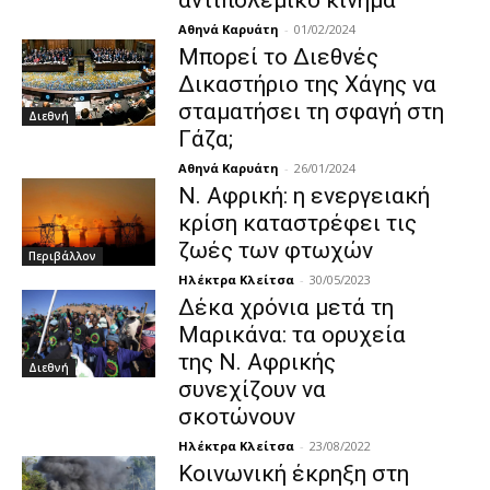
Αθηνά Καρυάτη
-
01/02/2024
Μπορεί το Διεθνές
Δικαστήριο της Χάγης να
σταματήσει τη σφαγή στη
Διεθνή
Γάζα;
Αθηνά Καρυάτη
-
26/01/2024
Ν. Αφρική: η ενεργειακή
κρίση καταστρέφει τις
ζωές των φτωχών
Περιβάλλον
Ηλέκτρα Κλείτσα
-
30/05/2023
Δέκα χρόνια μετά τη
Μαρικάνα: τα ορυχεία
της Ν. Αφρικής
Διεθνή
συνεχίζουν να
σκοτώνουν
Ηλέκτρα Κλείτσα
-
23/08/2022
Κοινωνική έκρηξη στη