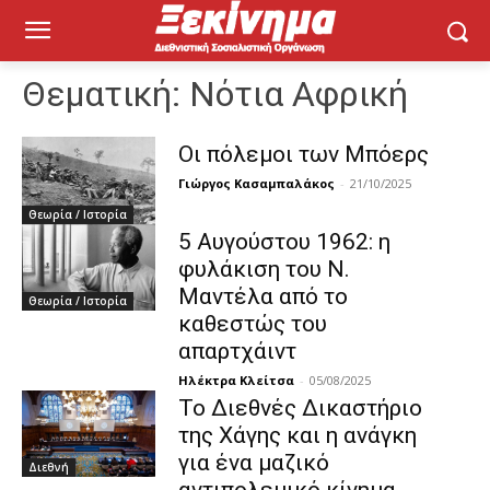
Θεματική:
Νότια Αφρική
Οι πόλεμοι των Μπόερς
Γιώργος Κασαμπαλάκος
-
21/10/2025
Θεωρία / Ιστορία
5 Αυγούστου 1962: η
φυλάκιση του Ν.
Μαντέλα από το
Θεωρία / Ιστορία
καθεστώς του
απαρτχάιντ
Ηλέκτρα Κλείτσα
-
05/08/2025
Το Διεθνές Δικαστήριο
της Χάγης και η ανάγκη
για ένα μαζικό
Διεθνή
αντιπολεμικό κίνημα