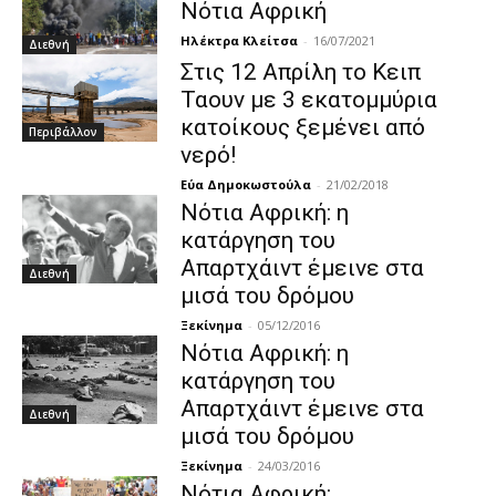
Νότια Αφρική
Ηλέκτρα Κλείτσα
-
16/07/2021
Διεθνή
Στις 12 Απρίλη το Κειπ
Ταουν με 3 εκατομμύρια
κατοίκους ξεμένει από
Περιβάλλον
νερό!
Εύα Δημοκωστούλα
-
21/02/2018
Νότια Αφρική: η
κατάργηση του
Απαρτχάιντ έμεινε στα
Διεθνή
μισά του δρόμου
Ξεκίνημα
-
05/12/2016
Νότια Αφρική: η
κατάργηση του
Απαρτχάιντ έμεινε στα
Διεθνή
μισά του δρόμου
Ξεκίνημα
-
24/03/2016
Νότια Αφρική: