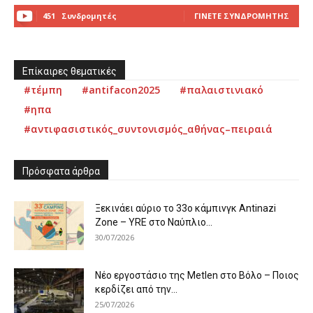
451
Συνδρομητές
ΓΊΝΕΤΕ ΣΥΝΔΡΟΜΗΤΉΣ
Επίκαιρες θεματικές
#τέμπη
#antifacon2025
#παλαιστινιακό
#ηπα
#αντιφασιστικός_συντονισμός_αθήνας–πειραιά
Πρόσφατα άρθρα
Ξεκινάει αύριο το 33ο κάμπινγκ Antinazi
Zone – YRE στο Ναύπλιο...
30/07/2026
Νέο εργοστάσιο της Metlen στο Βόλο – Ποιος
κερδίζει από την...
25/07/2026