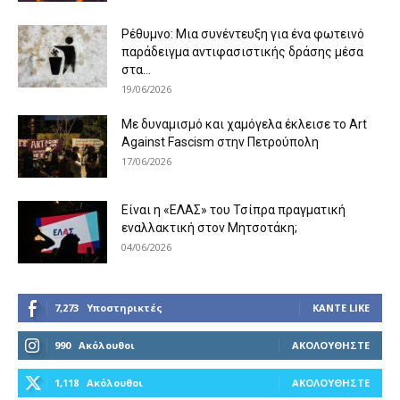
Ρέθυμνο: Μια συνέντευξη για ένα φωτεινό
παράδειγμα αντιφασιστικής δράσης μέσα
στα...
19/06/2026
Με δυναμισμό και χαμόγελα έκλεισε το Art
Against Fascism στην Πετρούπολη
17/06/2026
Είναι η «ΕΛΑΣ» του Τσίπρα πραγματική
εναλλακτική στον Μητσοτάκη;
04/06/2026
7,273
Υποστηρικτές
ΚΆΝΤΕ LIKE
990
Ακόλουθοι
ΑΚΟΛΟΥΘΉΣΤΕ
1,118
Ακόλουθοι
ΑΚΟΛΟΥΘΉΣΤΕ