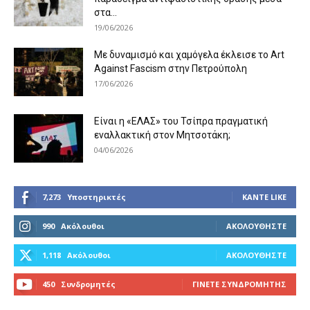
στα...
19/06/2026
Με δυναμισμό και χαμόγελα έκλεισε το Art
Against Fascism στην Πετρούπολη
17/06/2026
Είναι η «ΕΛΑΣ» του Τσίπρα πραγματική
εναλλακτική στον Μητσοτάκη;
04/06/2026
7,273
Υποστηρικτές
ΚΆΝΤΕ LIKE
990
Ακόλουθοι
ΑΚΟΛΟΥΘΉΣΤΕ
1,118
Ακόλουθοι
ΑΚΟΛΟΥΘΉΣΤΕ
450
Συνδρομητές
ΓΊΝΕΤΕ ΣΥΝΔΡΟΜΗΤΉΣ