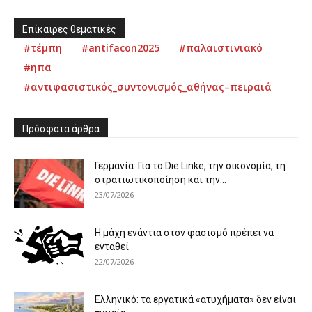
Επίκαιρες θεματικές
#τέμπη
#antifacon2025
#παλαιστινιακό
#ηπα
#αντιφασιστικός_συντονισμός_αθήνας–πειραιά
Πρόσφατα άρθρα
Γερμανία: Για το Die Linke, την οικονομία, τη
στρατιωτικοποίηση και την...
23/07/2026
Η μάχη ενάντια στον φασισμό πρέπει να
ενταθεί
22/07/2026
Ελληνικό: τα εργατικά «ατυχήματα» δεν είναι