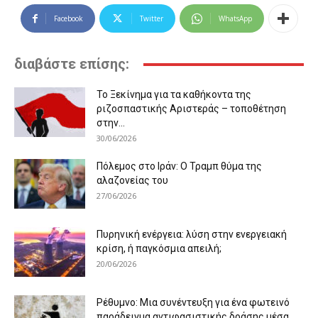
Facebook
Twitter
WhatsApp
διαβάστε επίσης:
Το Ξεκίνημα για τα καθήκοντα της
ριζοσπαστικής Αριστεράς – τοποθέτηση
στην...
30/06/2026
Πόλεμος στο Ιράν: Ο Τραμπ θύμα της
αλαζονείας του
27/06/2026
Πυρηνική ενέργεια: λύση στην ενεργειακή
κρίση, ή παγκόσμια απειλή;
20/06/2026
Ρέθυμνο: Μια συνέντευξη για ένα φωτεινό
παράδειγμα αντιφασιστικής δράσης μέσα