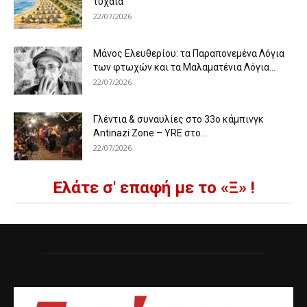
τυχαία
22/07/2026
Μάνος Ελευθερίου: τα Παραπονεμένα Λόγια
των φτωχών και τα Μαλαματένια Λόγια...
22/07/2026
Γλέντια & συναυλίες στο 33ο κάμπινγκ
Antinazi Zone – YRE στο...
22/07/2026
Ελάτε σ' επαφή με το «Ξ» !