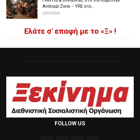
Γλέντια & συναυλίες στο 33ο κάμπινγκ
Antinazi Zone – YRE στο...
22/07/2026
Ελάτε σ' επαφή με το «Ξ» !
FOLLOW US