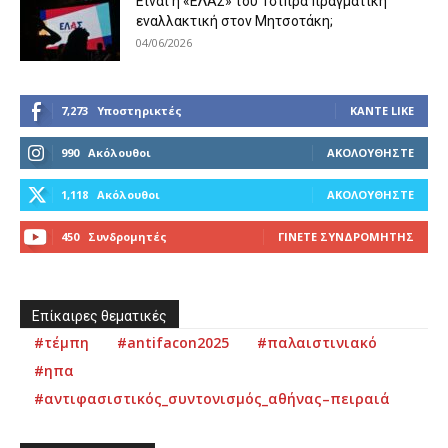
Είναι η «ΕΛΑΣ» του Τσίπρα πραγματική
εναλλακτική στον Μητσοτάκη;
04/06/2026
7,273
Υποστηρικτές
ΚΆΝΤΕ LIKE
990
Ακόλουθοι
ΑΚΟΛΟΥΘΉΣΤΕ
1,118
Ακόλουθοι
ΑΚΟΛΟΥΘΉΣΤΕ
450
Συνδρομητές
ΓΊΝΕΤΕ ΣΥΝΔΡΟΜΗΤΉΣ
Επίκαιρες θεματικές
#τέμπη
#antifacon2025
#παλαιστινιακό
#ηπα
#αντιφασιστικός_συντονισμός_αθήνας–πειραιά