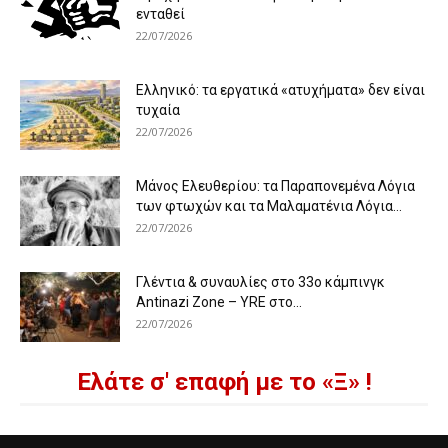
ενταθεί
22/07/2026
Ελληνικό: τα εργατικά «ατυχήματα» δεν είναι
τυχαία
22/07/2026
Μάνος Ελευθερίου: τα Παραπονεμένα Λόγια
των φτωχών και τα Μαλαματένια Λόγια...
22/07/2026
Γλέντια & συναυλίες στο 33ο κάμπινγκ
Antinazi Zone – YRE στο...
22/07/2026
Ελάτε σ' επαφή με το «Ξ» !