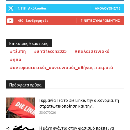
1,118
Ακόλουθοι
ΑΚΟΛΟΥΘΉΣΤΕ
450
Συνδρομητές
ΓΊΝΕΤΕ ΣΥΝΔΡΟΜΗΤΉΣ
Επίκαιρες θεματικές
#τέμπη
#antifacon2025
#παλαιστινιακό
#ηπα
#αντιφασιστικός_συντονισμός_αθήνας–πειραιά
Πρόσφατα άρθρα
Γερμανία: Για το Die Linke, την οικονομία, τη
στρατιωτικοποίηση και την...
23/07/2026
Η μάχη ενάντια στον φασισμό πρέπει να