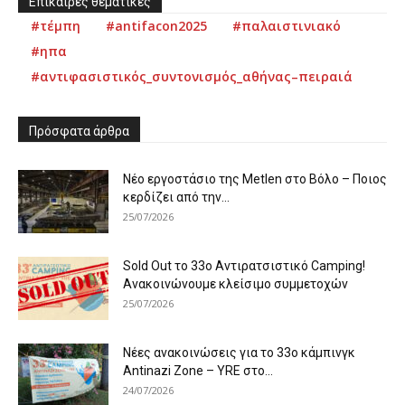
Επίκαιρες θεματικές
#τέμπη
#antifacon2025
#παλαιστινιακό
#ηπα
#αντιφασιστικός_συντονισμός_αθήνας–πειραιά
Πρόσφατα άρθρα
Νέο εργοστάσιο της Metlen στο Βόλο – Ποιος
κερδίζει από την...
25/07/2026
Sold Out το 33ο Αντιρατσιστικό Camping!
Ανακοινώνουμε κλείσιμο συμμετοχών
25/07/2026
Νέες ανακοινώσεις για το 33ο κάμπινγκ
Antinazi Zone – YRE στο...
24/07/2026