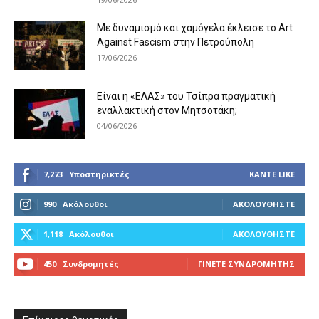
Με δυναμισμό και χαμόγελα έκλεισε το Art
Against Fascism στην Πετρούπολη
17/06/2026
Είναι η «ΕΛΑΣ» του Τσίπρα πραγματική
εναλλακτική στον Μητσοτάκη;
04/06/2026
7,273
Υποστηρικτές
ΚΆΝΤΕ LIKE
990
Ακόλουθοι
ΑΚΟΛΟΥΘΉΣΤΕ
1,118
Ακόλουθοι
ΑΚΟΛΟΥΘΉΣΤΕ
450
Συνδρομητές
ΓΊΝΕΤΕ ΣΥΝΔΡΟΜΗΤΉΣ