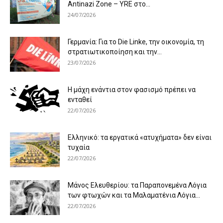
Antinazi Zone – YRE στο...
24/07/2026
Γερμανία: Για το Die Linke, την οικονομία, τη
στρατιωτικοποίηση και την...
23/07/2026
Η μάχη ενάντια στον φασισμό πρέπει να
ενταθεί
22/07/2026
Ελληνικό: τα εργατικά «ατυχήματα» δεν είναι
τυχαία
22/07/2026
Μάνος Ελευθερίου: τα Παραπονεμένα Λόγια
των φτωχών και τα Μαλαματένια Λόγια...
22/07/2026