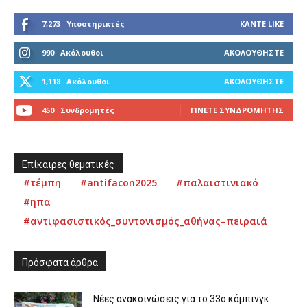
7,273
Υποστηρικτές
ΚΆΝΤΕ LIKE
990
Ακόλουθοι
ΑΚΟΛΟΥΘΉΣΤΕ
1,118
Ακόλουθοι
ΑΚΟΛΟΥΘΉΣΤΕ
450
Συνδρομητές
ΓΊΝΕΤΕ ΣΥΝΔΡΟΜΗΤΉΣ
Επίκαιρες θεματικές
#τέμπη
#antifacon2025
#παλαιστινιακό
#ηπα
#αντιφασιστικός_συντονισμός_αθήνας–πειραιά
Πρόσφατα άρθρα
Νέες ανακοινώσεις για το 33ο κάμπινγκ