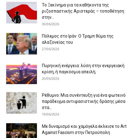
Το Ξεκίνημα για τα καθήκοντα της
ριζοσπαστικής Αριστεράς – τοποθέτηση
στην...
30/06/2026
Πόλεμος στο Ιράν: Ο Τραμπ θύμα της
αλαζονείας του
27/06/2026
Πυρηνική ενέργεια: λύση στην ενεργειακή
κρίση, ή παγκόσμια απειλή;
20/06/2026
Ρέθυμνο: Μια συνέντευξη για ένα φωτεινό
παράδειγμα αντιφασιστικής δράσης μέσα
στα...
19/06/2026
Με δυναμισμό και χαμόγελα έκλεισε το Art
Against Fascism στην Πετρούπολη