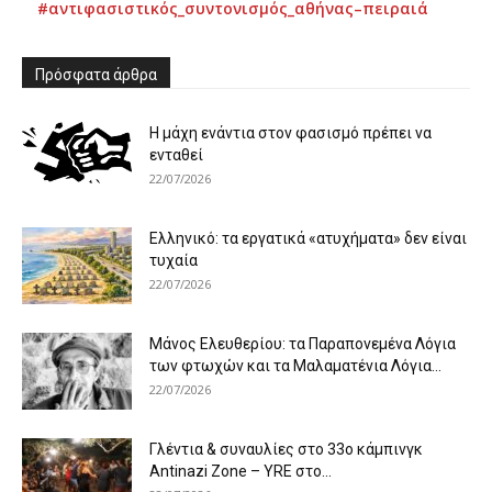
#αντιφασιστικός_συντονισμός_αθήνας–πειραιά
Πρόσφατα άρθρα
Η μάχη ενάντια στον φασισμό πρέπει να
ενταθεί
22/07/2026
Ελληνικό: τα εργατικά «ατυχήματα» δεν είναι
τυχαία
22/07/2026
Μάνος Ελευθερίου: τα Παραπονεμένα Λόγια
των φτωχών και τα Μαλαματένια Λόγια...
22/07/2026
Γλέντια & συναυλίες στο 33ο κάμπινγκ
Antinazi Zone – YRE στο...