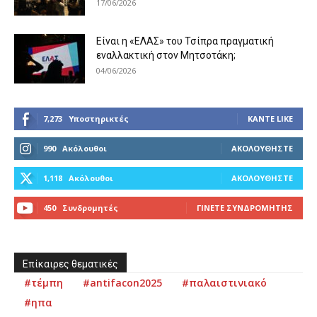
17/06/2026
Είναι η «ΕΛΑΣ» του Τσίπρα πραγματική
εναλλακτική στον Μητσοτάκη;
04/06/2026
7,273
Υποστηρικτές
ΚΆΝΤΕ LIKE
990
Ακόλουθοι
ΑΚΟΛΟΥΘΉΣΤΕ
1,118
Ακόλουθοι
ΑΚΟΛΟΥΘΉΣΤΕ
450
Συνδρομητές
ΓΊΝΕΤΕ ΣΥΝΔΡΟΜΗΤΉΣ
Επίκαιρες θεματικές
#τέμπη
#antifacon2025
#παλαιστινιακό
#ηπα