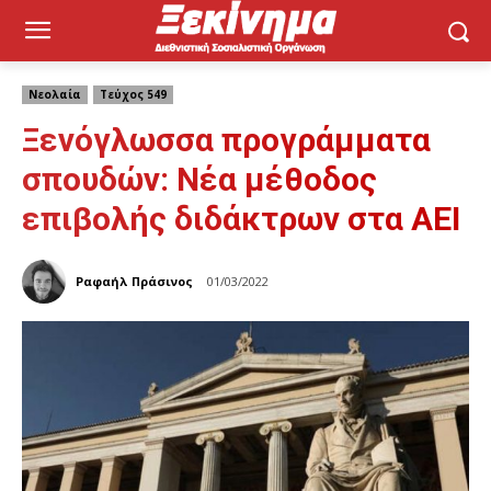
Νεολαία
Τεύχος 549
Ξενόγλωσσα προγράμματα
σπουδών: Νέα μέθοδος
επιβολής διδάκτρων στα ΑΕΙ
Ραφαήλ Πράσινος
01/03/2022