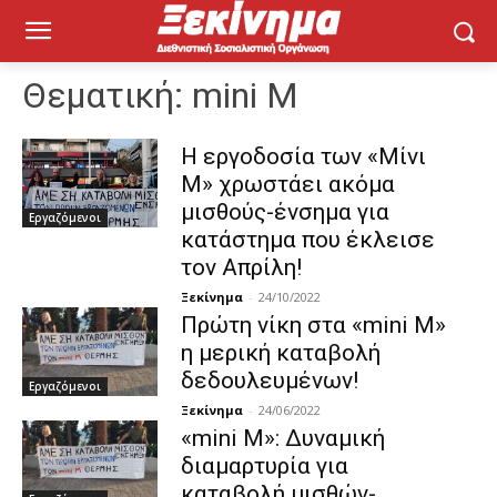
Θεματική:
mini M
Η εργοδοσία των «Μίνι
Μ» χρωστάει ακόμα
μισθούς-ένσημα για
Εργαζόμενοι
κατάστημα που έκλεισε
τον Απρίλη!
Ξεκίνημα
-
24/10/2022
Πρώτη νίκη στα «mini M»
η μερική καταβολή
δεδουλευμένων!
Εργαζόμενοι
Ξεκίνημα
-
24/06/2022
«mini M»: Δυναμική
διαμαρτυρία για
καταβολή μισθών-