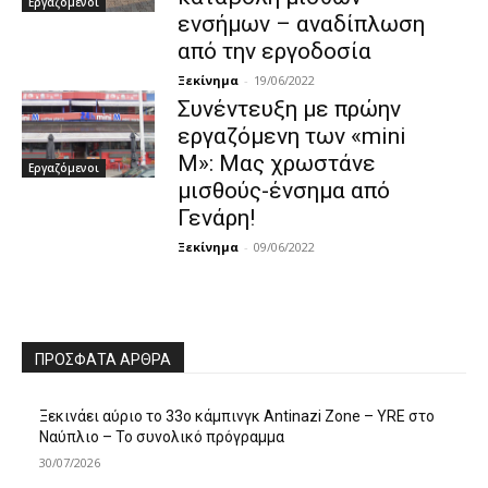
Εργαζόμενοι
ενσήμων – αναδίπλωση
από την εργοδοσία
Ξεκίνημα
-
19/06/2022
Συνέντευξη με πρώην
εργαζόμενη των «mini
M»: Μας χρωστάνε
Εργαζόμενοι
μισθούς-ένσημα από
Γενάρη!
Ξεκίνημα
-
09/06/2022
ΠΡΌΣΦΑΤΑ ΆΡΘΡΑ
Ξεκινάει αύριο το 33ο κάμπινγκ Antinazi Zone – YRE στο
Ναύπλιο – Το συνολικό πρόγραμμα
30/07/2026