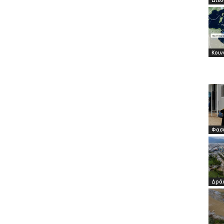
Διεθ
Κοιν
Φασι
Δρά