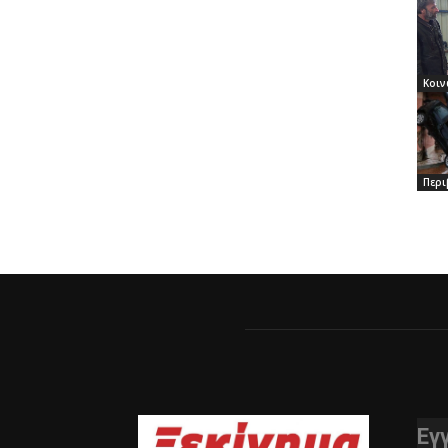
Κοιν
Περι
Εγ