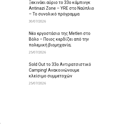
Ξεκινάει αύριο το 33ο κάμπινγκ
Antinazi Zone – YRE στο Ναύπλιο
– Το συνολικό πρόγραμμα
30/07/2026
Νέο εργοστάσιο της Metlen στο
Βόλο – Ποιος κερδίζει από την
πολεμική βιομηχανία;
25/07/2026
Sold Out το 33ο Αντιρατσιστικό
Camping! Ανακοινώνουμε
κλείσιμο συμμετοχών
25/07/2026
ι