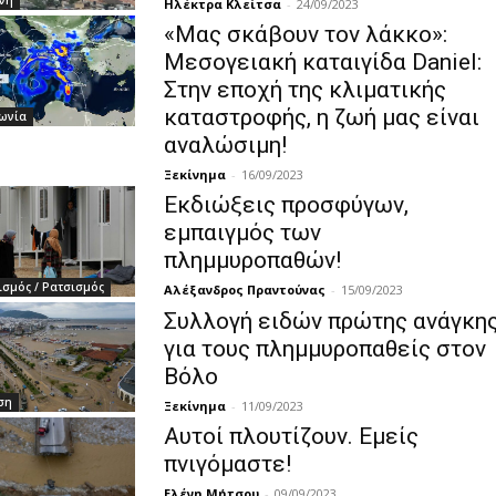
νή
Ηλέκτρα Κλείτσα
-
24/09/2023
«Μας σκάβουν τον λάκκο»:
Μεσογειακή καταιγίδα Daniel:
Στην εποχή της κλιματικής
καταστροφής, η ζωή μας είναι
ωνία
αναλώσιμη!
Ξεκίνημα
-
16/09/2023
Εκδιώξεις προσφύγων,
εμπαιγμός των
πλημμυροπαθών!
σμός / Ρατσισμός
Αλέξανδρος Πραντούνας
-
15/09/2023
Συλλογή ειδών πρώτης ανάγκη
για τους πλημμυροπαθείς στον
Βόλο
ση
Ξεκίνημα
-
11/09/2023
Αυτοί πλουτίζουν. Εμείς
πνιγόμαστε!
Ελένη Μήτσου
-
09/09/2023