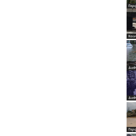
Περι
Κοιν
Διεθ
Διεθ
Περι