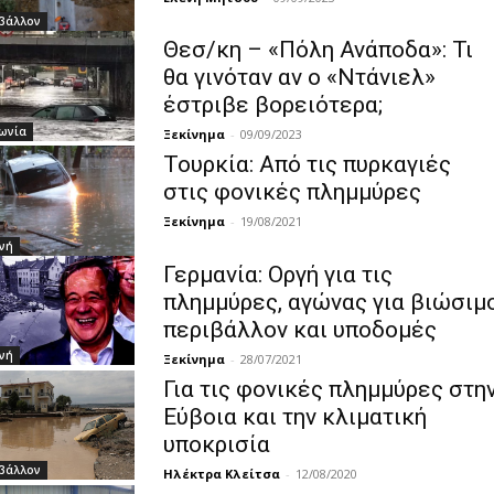
βάλλον
Θεσ/κη – «Πόλη Ανάποδα»: Τι
θα γινόταν αν ο «Ντάνιελ»
έστριβε βορειότερα;
ωνία
Ξεκίνημα
-
09/09/2023
Τουρκία: Από τις πυρκαγιές
στις φονικές πλημμύρες
Ξεκίνημα
-
19/08/2021
νή
Γερμανία: Οργή για τις
πλημμύρες, αγώνας για βιώσιμ
περιβάλλον και υποδομές
νή
Ξεκίνημα
-
28/07/2021
Για τις φονικές πλημμύρες στη
Εύβοια και την κλιματική
υποκρισία
βάλλον
Ηλέκτρα Κλείτσα
-
12/08/2020