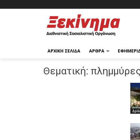
ΑΡΧΙΚΉ ΣΕΛΊΔΑ
ΆΡΘΡΑ
ΕΦΗΜΕΡΊ
Θεματική:
πλημμύρε
Δρά