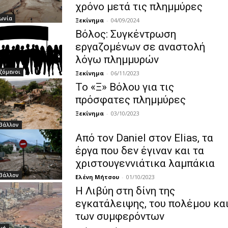
χρόνο μετά τις πλημμύρες
ωνία
Ξεκίνημα
-
04/09/2024
Βόλος: Συγκέντρωση
εργαζομένων σε αναστολή
λόγω πλημμυρών
ζόμενοι
Ξεκίνημα
-
06/11/2023
Το «Ξ» Βόλου για τις
πρόσφατες πλημμύρες
Ξεκίνημα
-
03/10/2023
βάλλον
Από τον Daniel στον Elias, τα
έργα που δεν έγιναν και τα
χριστουγεννιάτικα λαμπάκια
βάλλον
Ελένη Μήτσου
-
01/10/2023
Η Λιβύη στη δίνη της
εγκατάλειψης, του πολέμου κα
των συμφερόντων