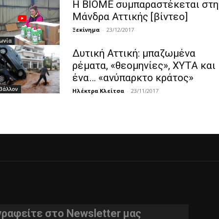
Η ΒΙΟΜΕ συμπαραστέκεται στη
Μάνδρα Αττικής [βίντεο]
Ξεκίνημα
-
23/12/2017
ωνία
Δυτική Αττική: μπαζωμένα
ρέματα, «θεομηνίες», XYTA και
ένα… «ανύπαρκτο κράτος»
βάλλον
Ηλέκτρα Κλείτσα
-
23/11/2017
γραφείτε στο Newsletter μας