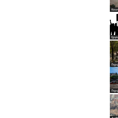
Κοιν
Εργα
Περι
Περι