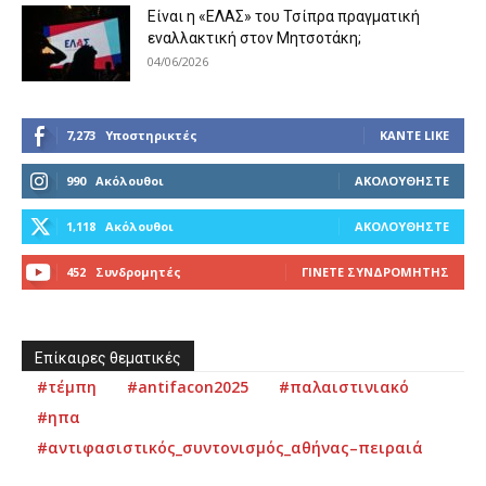
Είναι η «ΕΛΑΣ» του Τσίπρα πραγματική
εναλλακτική στον Μητσοτάκη;
04/06/2026
7,273
Υποστηρικτές
ΚΆΝΤΕ LIKE
990
Ακόλουθοι
ΑΚΟΛΟΥΘΉΣΤΕ
1,118
Ακόλουθοι
ΑΚΟΛΟΥΘΉΣΤΕ
452
Συνδρομητές
ΓΊΝΕΤΕ ΣΥΝΔΡΟΜΗΤΉΣ
Επίκαιρες θεματικές
#τέμπη
#antifacon2025
#παλαιστινιακό
#ηπα
#αντιφασιστικός_συντονισμός_αθήνας–πειραιά