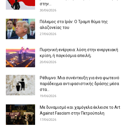
στην...
30/06/2026
Πόλεμος στο Ιράν: Ο Τραμπ θύμα της
αλαζονείας του
27/06/2026
Πυρηνική ενέργεια: λύση στην ενεργειακή
κρίση, ή παγκόσμια απειλή;
20/06/2026
Ρέθυμνο: Μια συνέντευξη για ένα φωτεινό
παράδειγμα αντιφασιστικής δράσης μέσα
στα...
19/06/2026
Με δυναμισμό και χαμόγελα έκλεισε το Art
Against Fascism στην Πετρούπολη
17/06/2026