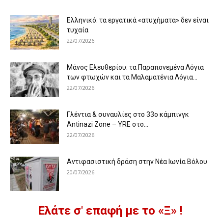
Ελληνικό: τα εργατικά «ατυχήματα» δεν είναι
τυχαία
22/07/2026
Μάνος Ελευθερίου: τα Παραπονεμένα Λόγια
των φτωχών και τα Μαλαματένια Λόγια...
22/07/2026
Γλέντια & συναυλίες στο 33ο κάμπινγκ
Antinazi Zone – YRE στο...
22/07/2026
Αντιφασιστική δράση στην Νέα Ιωνία Βόλου
20/07/2026
Ελάτε σ' επαφή με το «Ξ» !