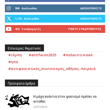
990
Ακόλουθοι
ΑΚΟΛΟΥΘΉΣΤΕ
1,118
Ακόλουθοι
ΑΚΟΛΟΥΘΉΣΤΕ
450
Συνδρομητές
ΓΊΝΕΤΕ ΣΥΝΔΡΟΜΗΤΉΣ
Επίκαιρες θεματικές
#τέμπη
#antifacon2025
#παλαιστινιακό
#ηπα
#αντιφασιστικός_συντονισμός_αθήνας–πειραιά
Πρόσφατα άρθρα
Η μάχη ενάντια στον φασισμό πρέπει να
ενταθεί
22/07/2026