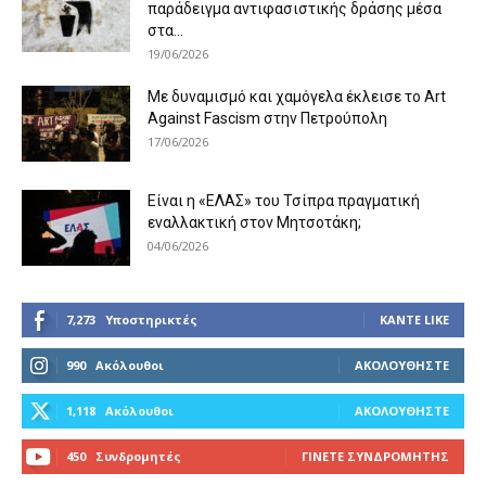
παράδειγμα αντιφασιστικής δράσης μέσα
στα...
19/06/2026
Με δυναμισμό και χαμόγελα έκλεισε το Art
Against Fascism στην Πετρούπολη
17/06/2026
Είναι η «ΕΛΑΣ» του Τσίπρα πραγματική
εναλλακτική στον Μητσοτάκη;
04/06/2026
7,273
Υποστηρικτές
ΚΆΝΤΕ LIKE
990
Ακόλουθοι
ΑΚΟΛΟΥΘΉΣΤΕ
1,118
Ακόλουθοι
ΑΚΟΛΟΥΘΉΣΤΕ
450
Συνδρομητές
ΓΊΝΕΤΕ ΣΥΝΔΡΟΜΗΤΉΣ