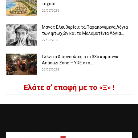
τυχαία
22/07/2026
Μάνος Ελευθερίου: τα Παραπονεμένα Λόγια
των φτωχών και τα Μαλαματένια Λόγια...
22/07/2026
Γλέντια & συναυλίες στο 33ο κάμπινγκ
Antinazi Zone – YRE στο...
22/07/2026
Ελάτε σ' επαφή με το «Ξ» !