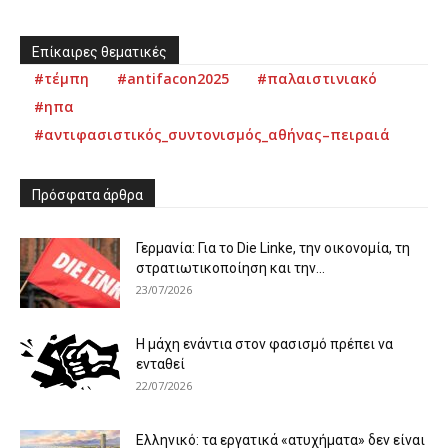
Επίκαιρες θεματικές
#τέμπη
#antifacon2025
#παλαιστινιακό
#ηπα
#αντιφασιστικός_συντονισμός_αθήνας–πειραιά
Πρόσφατα άρθρα
Γερμανία: Για το Die Linke, την οικονομία, τη
στρατιωτικοποίηση και την...
23/07/2026
Η μάχη ενάντια στον φασισμό πρέπει να
ενταθεί
22/07/2026
Ελληνικό: τα εργατικά «ατυχήματα» δεν είναι