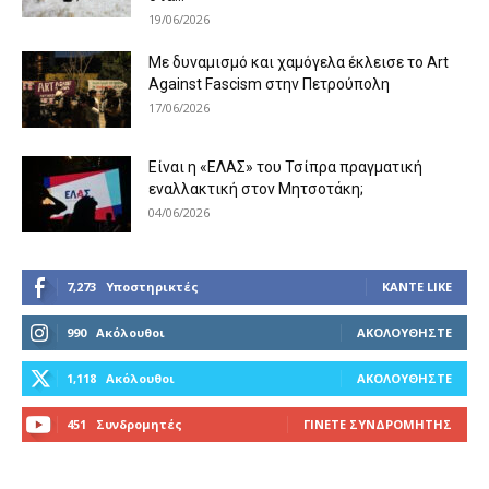
19/06/2026
Με δυναμισμό και χαμόγελα έκλεισε το Art
Against Fascism στην Πετρούπολη
17/06/2026
Είναι η «ΕΛΑΣ» του Τσίπρα πραγματική
εναλλακτική στον Μητσοτάκη;
04/06/2026
7,273
Υποστηρικτές
ΚΆΝΤΕ LIKE
990
Ακόλουθοι
ΑΚΟΛΟΥΘΉΣΤΕ
1,118
Ακόλουθοι
ΑΚΟΛΟΥΘΉΣΤΕ
451
Συνδρομητές
ΓΊΝΕΤΕ ΣΥΝΔΡΟΜΗΤΉΣ