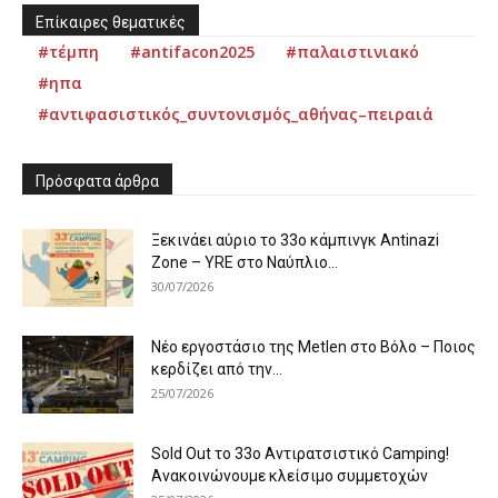
Επίκαιρες θεματικές
#τέμπη
#antifacon2025
#παλαιστινιακό
#ηπα
#αντιφασιστικός_συντονισμός_αθήνας–πειραιά
Πρόσφατα άρθρα
Ξεκινάει αύριο το 33ο κάμπινγκ Antinazi
Zone – YRE στο Ναύπλιο...
30/07/2026
Νέο εργοστάσιο της Metlen στο Βόλο – Ποιος
κερδίζει από την...
25/07/2026
Sold Out το 33ο Αντιρατσιστικό Camping!
Ανακοινώνουμε κλείσιμο συμμετοχών