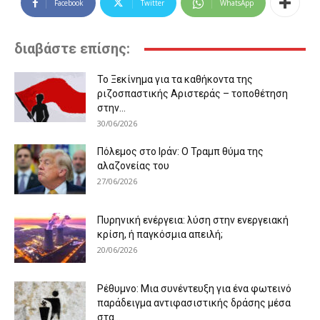
Facebook
Twitter
WhatsApp
διαβάστε επίσης:
Το Ξεκίνημα για τα καθήκοντα της
ριζοσπαστικής Αριστεράς – τοποθέτηση
στην...
30/06/2026
Πόλεμος στο Ιράν: Ο Τραμπ θύμα της
αλαζονείας του
27/06/2026
Πυρηνική ενέργεια: λύση στην ενεργειακή
κρίση, ή παγκόσμια απειλή;
20/06/2026
Ρέθυμνο: Μια συνέντευξη για ένα φωτεινό
παράδειγμα αντιφασιστικής δράσης μέσα
στα...