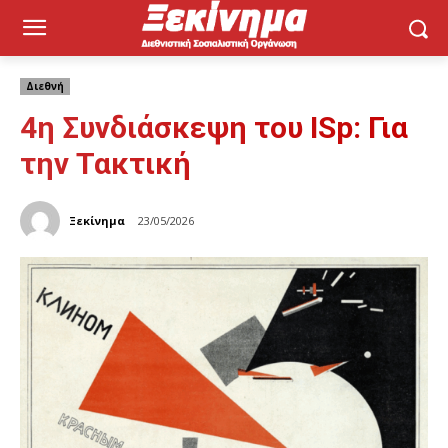
Διεθνή
4η Συνδιάσκεψη του ISp: Για
την Τακτική
Ξεκίνημα
23/05/2026