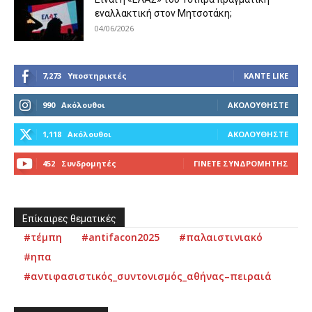
εναλλακτική στον Μητσοτάκη;
04/06/2026
7,273
Υποστηρικτές
ΚΆΝΤΕ LIKE
990
Ακόλουθοι
ΑΚΟΛΟΥΘΉΣΤΕ
1,118
Ακόλουθοι
ΑΚΟΛΟΥΘΉΣΤΕ
452
Συνδρομητές
ΓΊΝΕΤΕ ΣΥΝΔΡΟΜΗΤΉΣ
Επίκαιρες θεματικές
#τέμπη
#antifacon2025
#παλαιστινιακό
#ηπα
#αντιφασιστικός_συντονισμός_αθήνας–πειραιά