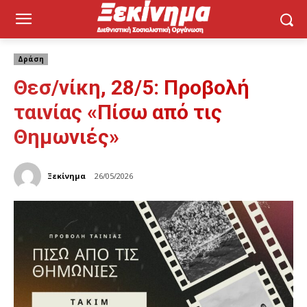
Δράση
Θεσ/νίκη, 28/5: Προβολή
ταινίας «Πίσω από τις
Θημωνιές»
Ξεκίνημα
26/05/2026