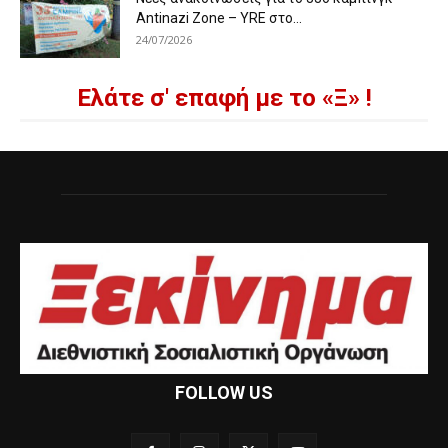
Antinazi Zone – YRE στο...
24/07/2026
Ελάτε σ' επαφή με το «Ξ» !
FOLLOW US