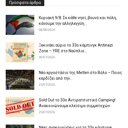
Πρόσφατα άρθρα
Κυριακή 9/8: Σε κάθε νησί, βουνό και πόλη,
κάνουμε την αλληλεγγύη...
08/08/2026
Ξεκινάει αύριο το 33ο κάμπινγκ Antinazi
Zone – YRE στο Ναύπλιο...
30/07/2026
Νέο εργοστάσιο της Metlen στο Βόλο – Ποιος
κερδίζει από την...
25/07/2026
Sold Out το 33ο Αντιρατσιστικό Camping!
Ανακοινώνουμε κλείσιμο συμμετοχών
25/07/2026
Νέες ανακοινώσεις για το 33ο κάμπινγκ