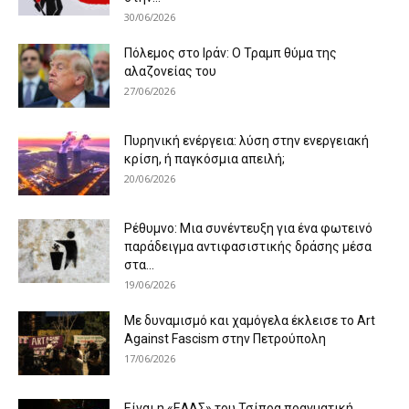
30/06/2026
Πόλεμος στο Ιράν: Ο Τραμπ θύμα της
αλαζονείας του
27/06/2026
Πυρηνική ενέργεια: λύση στην ενεργειακή
κρίση, ή παγκόσμια απειλή;
20/06/2026
Ρέθυμνο: Μια συνέντευξη για ένα φωτεινό
παράδειγμα αντιφασιστικής δράσης μέσα
στα...
19/06/2026
Με δυναμισμό και χαμόγελα έκλεισε το Art
Against Fascism στην Πετρούπολη
17/06/2026
Είναι η «ΕΛΑΣ» του Τσίπρα πραγματική