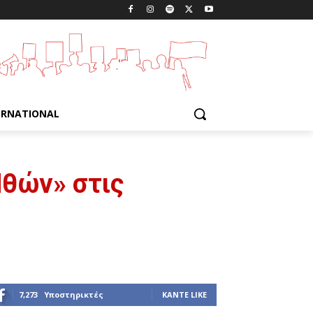
ERNATIONAL
Ηθών» στις
7,273
Υποστηρικτές
ΚΆΝΤΕ LIKE