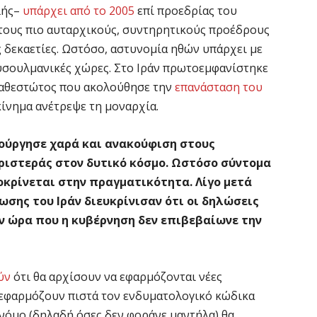
λής–
υπάρχει από το 2005
επί προεδρίας του
 τους πιο αυταρχικούς, συντηρητικούς προέδρους
ς δεκαετίες. Ωστόσο, αστυνομία ηθών υπάρχει με
υσουλμανικές χώρες. Στο Ιράν πρωτοεμφανίστηκε
καθεστώτος που ακολούθησε την
επανάσταση του
 κίνημα ανέτρεψε τη μοναρχία.
ιούργησε χαρά και ανακούφιση στους
ριστεράς στον δυτικό κόσμο. Ωστόσο σύντομα
ποκρίνεται στην πραγματικότητα. Λίγο μετά
ωσης του Ιράν διευκρίνισαν ότι οι δηλώσεις
ην ώρα που η κυβέρνηση δεν επιβεβαίωνε την
ύν
ότι θα αρχίσουν να εφαρμόζονται νέες
ν εφαρμόζουν πιστά τον ενδυματολογικό κώδικα
νόμο (δηλαδή όσες δεν φοράνε μαντήλα) θα