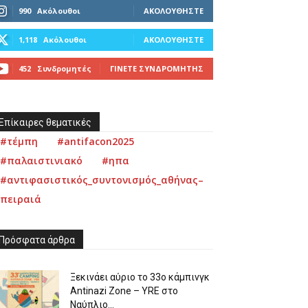
990
Ακόλουθοι
ΑΚΟΛΟΥΘΉΣΤΕ
1,118
Ακόλουθοι
ΑΚΟΛΟΥΘΉΣΤΕ
452
Συνδρομητές
ΓΊΝΕΤΕ ΣΥΝΔΡΟΜΗΤΉΣ
Επίκαιρες θεματικές
#τέμπη
#antifacon2025
#παλαιστινιακό
#ηπα
#αντιφασιστικός_συντονισμός_αθήνας–
πειραιά
Πρόσφατα άρθρα
Ξεκινάει αύριο το 33ο κάμπινγκ
Antinazi Zone – YRE στο
Ναύπλιο...