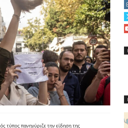
κός τύπος πανηγύριζε την είδηση της