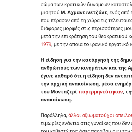
σώμα των κρατικών δυνάμεων καταστο
μισητού
Μ. Αχμαντινετζάντ
, ενός από
που πέρασαν από τη χώρα τις τελευταίε
διάφορες μορφές στις περισσότερες μο
μετά την επικράτηση του θεοκρατικού 
1979
, με την οποία το ιρανικό εργατικό
Η είδηση για την κατάργησή της δημ
ανθρώπους των κινημάτων και της Α
έγινε καθαρό ότι η είδηση δεν αντα
την αρχική ανακοίνωση, μέσα ενημέρ
του Μονταζερί
παρερμηνεύτηκαν
, τ
ανακοίνωση.
Παράλληλα,
άλλοι αξιωματούχοι απειλο
τιμωρίες ενάντια στις γυναίκες που δε
του καθεστώτος: όσες παραβαίνουν τον 