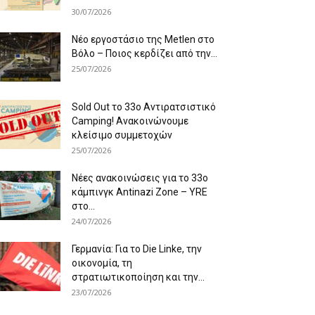
30/07/2026
Νέο εργοστάσιο της Metlen στο
Βόλο – Ποιος κερδίζει από την...
25/07/2026
Sold Out το 33ο Αντιρατσιστικό
Camping! Ανακοινώνουμε
κλείσιμο συμμετοχών
25/07/2026
Νέες ανακοινώσεις για το 33ο
κάμπινγκ Antinazi Zone – YRE
στο...
24/07/2026
Γερμανία: Για το Die Linke, την
οικονομία, τη
στρατιωτικοποίηση και την...
23/07/2026