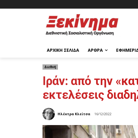
ΑΡΧΙΚΉ ΣΕΛΊΔΑ
ΆΡΘΡΑ
ΕΦΗΜΕΡΊ
Διεθνή
Ιράν: από την «κ
εκτελέσεις διαδ
Ηλέκτρα Κλείτσα
16/12/2022