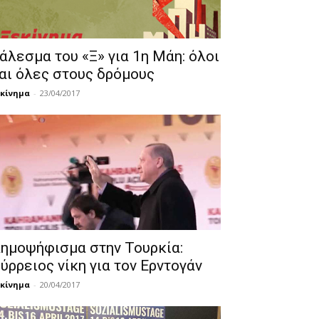
άλεσμα του «Ξ» για 1η Μάη: όλοι
αι όλες στους δρόμους
κίνημα
-
23/04/2017
ημοψήφισμα στην Τουρκία:
ύρρειος νίκη για τον Ερντογάν
κίνημα
-
20/04/2017