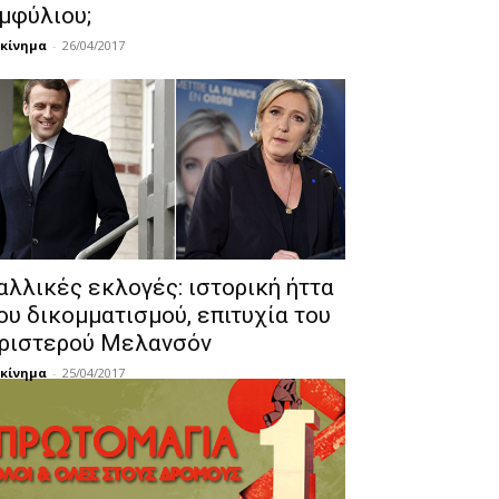
μφύλιου;
κίνημα
-
26/04/2017
αλλικές εκλογές: ιστορική ήττα
ου δικομματισμού, επιτυχία του
ριστερού Μελανσόν
κίνημα
-
25/04/2017