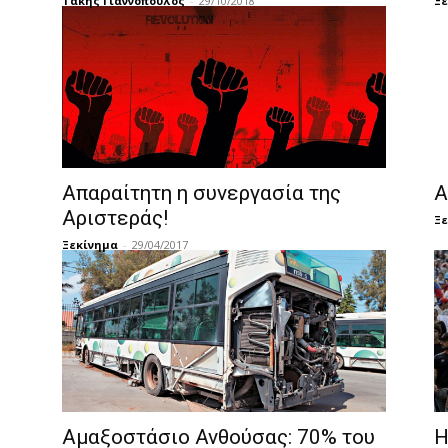
Τάκης Γιαννόπουλος
-
29/10/2018
Ξε
Απαραίτητη η συνεργασία της
Α
Αριστεράς!
Ξε
Ξεκίνημα
-
29/04/2017
Αμαξοστάσιο Ανθούσας: 70% του
Η