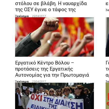
στόλου σε βλάβη. Η ναυαρχίδα
ε
της ΟΣΥ έγινε ο τάφος της
Ξε
Ξεκίνημα
-
26/04/2017
Εργατικό Κέντρο Βόλου –
Γ
προτάσεις της Εργατικής
τ
Αυτονομίας για την Πρωτομαγιά
α
Ξεκίνημα
-
25/04/2017
Ξε