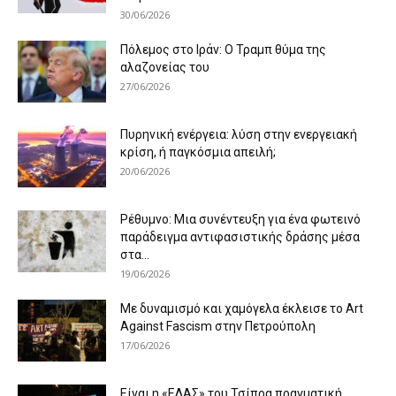
30/06/2026
Πόλεμος στο Ιράν: Ο Τραμπ θύμα της
αλαζονείας του
27/06/2026
Πυρηνική ενέργεια: λύση στην ενεργειακή
κρίση, ή παγκόσμια απειλή;
20/06/2026
Ρέθυμνο: Μια συνέντευξη για ένα φωτεινό
παράδειγμα αντιφασιστικής δράσης μέσα
στα...
19/06/2026
Με δυναμισμό και χαμόγελα έκλεισε το Art
Against Fascism στην Πετρούπολη
17/06/2026
Είναι η «ΕΛΑΣ» του Τσίπρα πραγματική