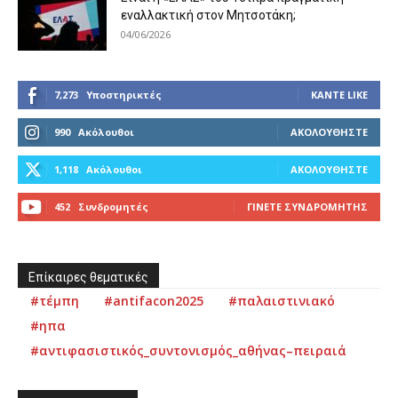
εναλλακτική στον Μητσοτάκη;
04/06/2026
7,273
Υποστηρικτές
ΚΆΝΤΕ LIKE
990
Ακόλουθοι
ΑΚΟΛΟΥΘΉΣΤΕ
1,118
Ακόλουθοι
ΑΚΟΛΟΥΘΉΣΤΕ
452
Συνδρομητές
ΓΊΝΕΤΕ ΣΥΝΔΡΟΜΗΤΉΣ
Επίκαιρες θεματικές
#τέμπη
#antifacon2025
#παλαιστινιακό
#ηπα
#αντιφασιστικός_συντονισμός_αθήνας–πειραιά