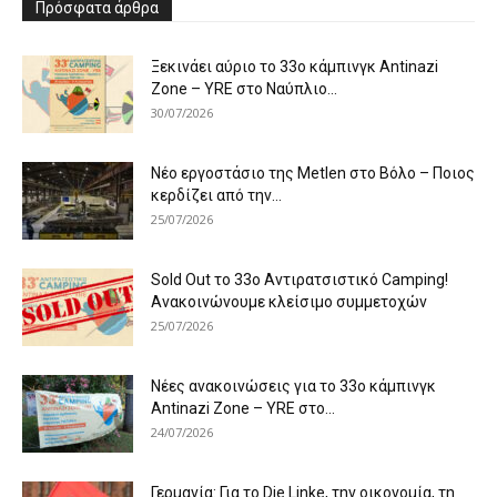
Πρόσφατα άρθρα
Ξεκινάει αύριο το 33ο κάμπινγκ Antinazi
Zone – YRE στο Ναύπλιο...
30/07/2026
Νέο εργοστάσιο της Metlen στο Βόλο – Ποιος
κερδίζει από την...
25/07/2026
Sold Out το 33ο Αντιρατσιστικό Camping!
Ανακοινώνουμε κλείσιμο συμμετοχών
25/07/2026
Νέες ανακοινώσεις για το 33ο κάμπινγκ
Antinazi Zone – YRE στο...
24/07/2026
Γερμανία: Για το Die Linke, την οικονομία, τη