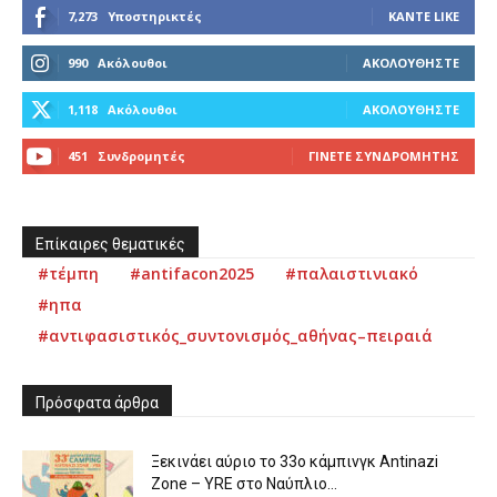
7,273
Υποστηρικτές
ΚΆΝΤΕ LIKE
990
Ακόλουθοι
ΑΚΟΛΟΥΘΉΣΤΕ
1,118
Ακόλουθοι
ΑΚΟΛΟΥΘΉΣΤΕ
451
Συνδρομητές
ΓΊΝΕΤΕ ΣΥΝΔΡΟΜΗΤΉΣ
Επίκαιρες θεματικές
#τέμπη
#antifacon2025
#παλαιστινιακό
#ηπα
#αντιφασιστικός_συντονισμός_αθήνας–πειραιά
Πρόσφατα άρθρα
Ξεκινάει αύριο το 33ο κάμπινγκ Antinazi
Zone – YRE στο Ναύπλιο...