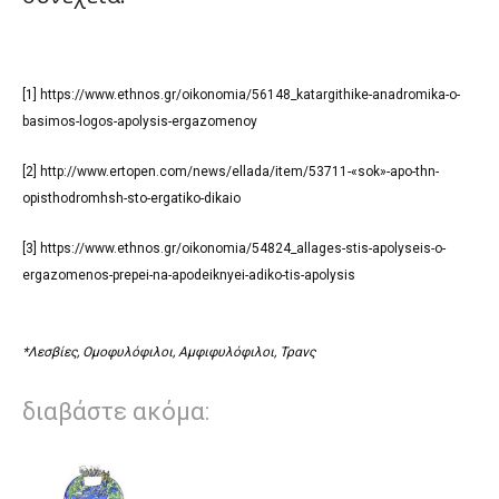
[1]
https://www.ethnos.gr/oikonomia/56148_katargithike-anadromika-o-
basimos-logos-apolysis-ergazomenoy
[2]
http://www.ertopen.com/news/ellada/item/53711-«sok»-apo-thn-
opisthodromhsh-sto-ergatiko-dikaio
[3]
https://www.ethnos.gr/oikonomia/54824_allages-stis-apolyseis-o-
ergazomenos-prepei-na-apodeiknyei-adiko-tis-apolysis
*Λεσβίες, Ομοφυλόφιλοι, Αμφιφυλόφιλοι, Τρανς
διαβάστε ακόμα: