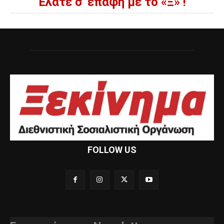
Ελάτε σ' επαφή με το «Ξ» !
FOLLOW US