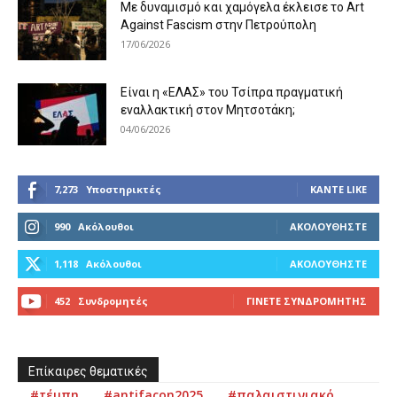
Με δυναμισμό και χαμόγελα έκλεισε το Art
Against Fascism στην Πετρούπολη
17/06/2026
Είναι η «ΕΛΑΣ» του Τσίπρα πραγματική
εναλλακτική στον Μητσοτάκη;
04/06/2026
7,273
Υποστηρικτές
ΚΆΝΤΕ LIKE
990
Ακόλουθοι
ΑΚΟΛΟΥΘΉΣΤΕ
1,118
Ακόλουθοι
ΑΚΟΛΟΥΘΉΣΤΕ
452
Συνδρομητές
ΓΊΝΕΤΕ ΣΥΝΔΡΟΜΗΤΉΣ
Επίκαιρες θεματικές
#τέμπη
#antifacon2025
#παλαιστινιακό