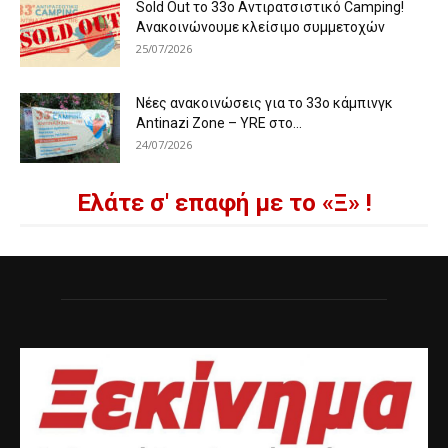
Sold Out το 33ο Αντιρατσιστικό Camping!
Ανακοινώνουμε κλείσιμο συμμετοχών
25/07/2026
Νέες ανακοινώσεις για το 33ο κάμπινγκ
Antinazi Zone – YRE στο...
24/07/2026
Ελάτε σ' επαφή με το «Ξ» !