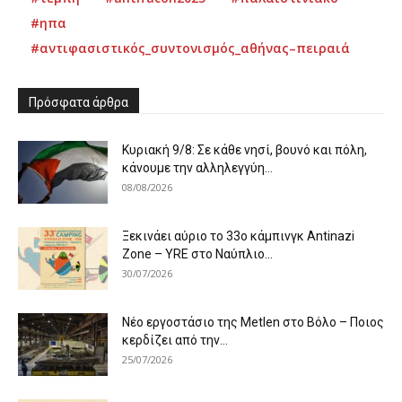
#ηπα
#αντιφασιστικός_συντονισμός_αθήνας–πειραιά
Πρόσφατα άρθρα
Κυριακή 9/8: Σε κάθε νησί, βουνό και πόλη,
κάνουμε την αλληλεγγύη...
08/08/2026
Ξεκινάει αύριο το 33ο κάμπινγκ Antinazi
Zone – YRE στο Ναύπλιο...
30/07/2026
Νέο εργοστάσιο της Metlen στο Βόλο – Ποιος
κερδίζει από την...
25/07/2026