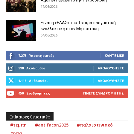
Against Fascism στην Πετρούπολη
17/06/2026
Είναι η «ΕΛΑΣ» του Τσίπρα πραγματική
εναλλακτική στον Μητσοτάκη;
04/06/2026
7,273
Υποστηρικτές
ΚΆΝΤΕ LIKE
990
Ακόλουθοι
ΑΚΟΛΟΥΘΉΣΤΕ
1,118
Ακόλουθοι
ΑΚΟΛΟΥΘΉΣΤΕ
450
Συνδρομητές
ΓΊΝΕΤΕ ΣΥΝΔΡΟΜΗΤΉΣ
Επίκαιρες θεματικές
#τέμπη
#antifacon2025
#παλαιστινιακό
#ηπα