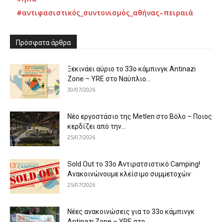
#αντιφασιστικός_συντονισμός_αθήνας–πειραιά
Πρόσφατα άρθρα
Ξεκινάει αύριο το 33ο κάμπινγκ Antinazi
Zone – YRE στο Ναύπλιο...
30/07/2026
Νέο εργοστάσιο της Metlen στο Βόλο – Ποιος
κερδίζει από την...
25/07/2026
Sold Out το 33ο Αντιρατσιστικό Camping!
Ανακοινώνουμε κλείσιμο συμμετοχών
25/07/2026
Νέες ανακοινώσεις για το 33ο κάμπινγκ
Antinazi Zone – YRE στο...