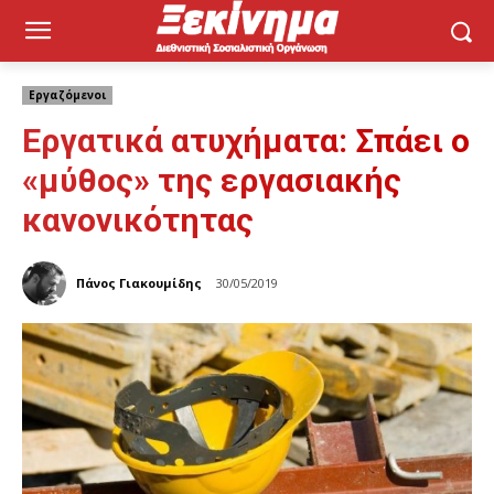
Εργαζόμενοι
Εργατικά ατυχήματα: Σπάει ο
«μύθος» της εργασιακής
κανονικότητας
Πάνος Γιακουμίδης
30/05/2019