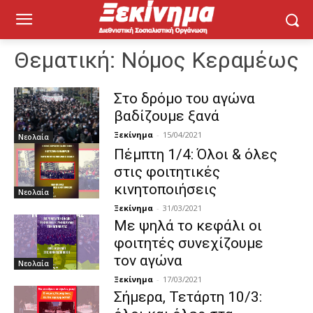
Θεματική:
Νόμος Κεραμέως
Στο δρόμο του αγώνα
βαδίζουμε ξανά
Ξεκίνημα
-
15/04/2021
Νεολαία
Πέμπτη 1/4: Όλοι & όλες
στις φοιτητικές
κινητοποιήσεις
Νεολαία
Ξεκίνημα
-
31/03/2021
Με ψηλά το κεφάλι οι
φοιτητές συνεχίζουμε
τον αγώνα
Νεολαία
Ξεκίνημα
-
17/03/2021
Σήμερα, Τετάρτη 10/3: