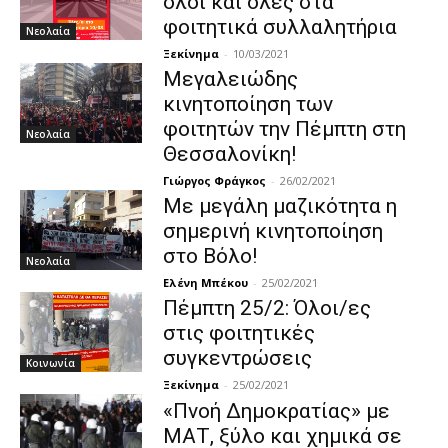
όλοι και όλες στα
φοιτητικά συλλαλητήρια
Νεολαία
Ξεκίνημα
-
10/03/2021
Μεγαλειώδης
κινητοποίηση των
φοιτητών την Πέμπτη στη
Νεολαία
Θεσσαλονίκη!
Γιώργος Φράγκος
-
26/02/2021
Με μεγάλη μαζικότητα η
σημερινή κινητοποίηση
στο Βόλο!
Νεολαία
Ελένη Μπέκου
-
25/02/2021
Πέμπτη 25/2: Όλοι/ες
στις φοιτητικές
συγκεντρώσεις
Κοινωνία
Ξεκίνημα
-
25/02/2021
«Πνοή Δημοκρατίας» με
ΜΑΤ, ξύλο και χημικά σε