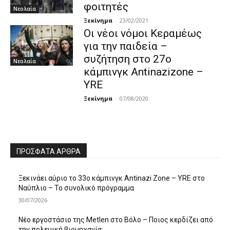
φοιτητές
Νεολαία
Ξεκίνημα
-
23/02/2021
Οι νέοι νόμοι Κεραμέως
για την παιδεία –
συζήτηση στο 27ο
Νεολαία
κάμπινγκ Antinazizone –
YRE
Ξεκίνημα
-
07/08/2020
ΠΡΌΣΦΑΤΑ ΆΡΘΡΑ
Ξεκινάει αύριο το 33ο κάμπινγκ Antinazi Zone – YRE στο
Ναύπλιο – Το συνολικό πρόγραμμα
30/07/2026
Νέο εργοστάσιο της Metlen στο Βόλο – Ποιος κερδίζει από
την πολεμική βιομηχανία;