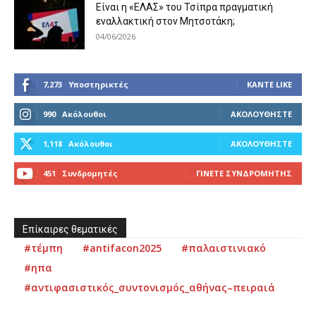
Είναι η «ΕΛΑΣ» του Τσίπρα πραγματική
εναλλακτική στον Μητσοτάκη;
04/06/2026
7,273
Υποστηρικτές
ΚΆΝΤΕ LIKE
990
Ακόλουθοι
ΑΚΟΛΟΥΘΉΣΤΕ
1,118
Ακόλουθοι
ΑΚΟΛΟΥΘΉΣΤΕ
451
Συνδρομητές
ΓΊΝΕΤΕ ΣΥΝΔΡΟΜΗΤΉΣ
Επίκαιρες θεματικές
#τέμπη
#antifacon2025
#παλαιστινιακό
#ηπα
#αντιφασιστικός_συντονισμός_αθήνας–πειραιά