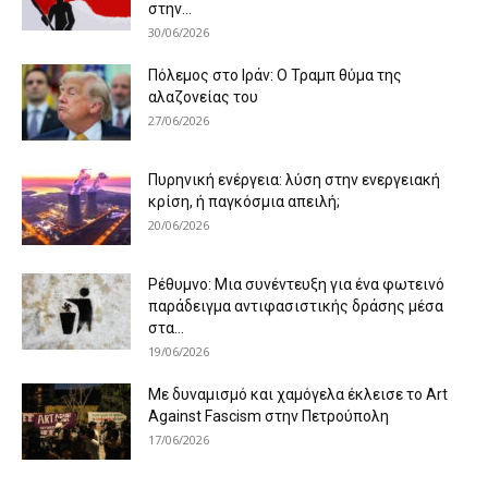
στην...
30/06/2026
Πόλεμος στο Ιράν: Ο Τραμπ θύμα της
αλαζονείας του
27/06/2026
Πυρηνική ενέργεια: λύση στην ενεργειακή
κρίση, ή παγκόσμια απειλή;
20/06/2026
Ρέθυμνο: Μια συνέντευξη για ένα φωτεινό
παράδειγμα αντιφασιστικής δράσης μέσα
στα...
19/06/2026
Με δυναμισμό και χαμόγελα έκλεισε το Art
Against Fascism στην Πετρούπολη
17/06/2026