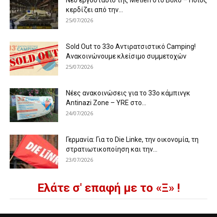
Νέο εργοστάσιο της Metlen στο Βόλο – Ποιος
κερδίζει από την...
25/07/2026
Sold Out το 33ο Αντιρατσιστικό Camping!
Ανακοινώνουμε κλείσιμο συμμετοχών
25/07/2026
Νέες ανακοινώσεις για το 33ο κάμπινγκ
Antinazi Zone – YRE στο...
24/07/2026
Γερμανία: Για το Die Linke, την οικονομία, τη
στρατιωτικοποίηση και την...
23/07/2026
Ελάτε σ' επαφή με το «Ξ» !