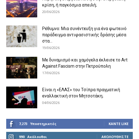
κρίση, ή παγκόσμια απειλή;
20/06/2026
Ρέθυμνο: Μια συνέντευξη για ένα φωτεινό
παράδειγμα αντιφασιστικής δράσης μέσα
στα...
19/06/2026
Με δυναμισμό και χαμόγελα έκλεισε το Art
Against Fascism στην Πετρούπολη
17/06/2026
Είναι η «ΕΛΑΣ» του Τσίπρα πραγματική
εναλλακτική στον Μητσοτάκη;
04/06/2026
7,273
Υποστηρικτές
ΚΆΝΤΕ LIKE
990
Ακόλουθοι
ΑΚΟΛΟΥΘΉΣΤΕ