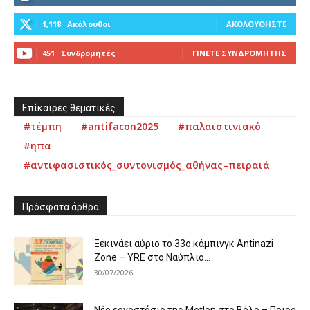
1,118
Ακόλουθοι
ΑΚΟΛΟΥΘΉΣΤΕ
451
Συνδρομητές
ΓΊΝΕΤΕ ΣΥΝΔΡΟΜΗΤΉΣ
Επίκαιρες θεματικές
#τέμπη
#antifacon2025
#παλαιστινιακό
#ηπα
#αντιφασιστικός_συντονισμός_αθήνας–πειραιά
Πρόσφατα άρθρα
Ξεκινάει αύριο το 33ο κάμπινγκ Antinazi
Zone – YRE στο Ναύπλιο...
30/07/2026