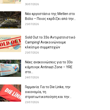
30/07/2026
Νέο εργοστάσιο της Metlen στο
Βόλο – Ποιος κερδίζει από την...
25/07/2026
Sold Out το 33ο Αντιρατσιστικό
Camping! Ανακοινώνουμε
κλείσιμο συμμετοχών
25/07/2026
Νέες ανακοινώσεις για το 33ο
κάμπινγκ Antinazi Zone – YRE
στο...
24/07/2026
Γερμανία: Για το Die Linke, την
οικονομία, τη
στρατιωτικοποίηση και την...
23/07/2026