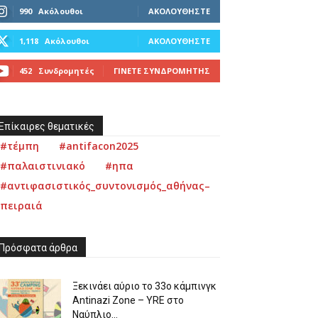
990
Ακόλουθοι
ΑΚΟΛΟΥΘΉΣΤΕ
1,118
Ακόλουθοι
ΑΚΟΛΟΥΘΉΣΤΕ
452
Συνδρομητές
ΓΊΝΕΤΕ ΣΥΝΔΡΟΜΗΤΉΣ
Επίκαιρες θεματικές
#τέμπη
#antifacon2025
#παλαιστινιακό
#ηπα
#αντιφασιστικός_συντονισμός_αθήνας–
πειραιά
Πρόσφατα άρθρα
Ξεκινάει αύριο το 33ο κάμπινγκ
Antinazi Zone – YRE στο
Ναύπλιο...