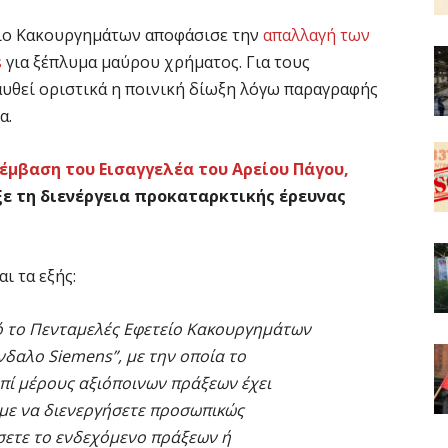
είο Κακουργημάτων αποφάσισε την
απαλλαγή των
s
για ξέπλυμα μαύρου χρήματος. Για τους
αυθεί οριστικά η ποινική δίωξη λόγω παραγραφής
α.
έμβαση του Εισαγγελέα του Αρείου Πάγου,
αξε τη διενέργεια προκαταρκτικής έρευνας
ι τα εξής:
 το Πενταμελές Εφετείο Κακουργημάτων
δαλο Siemens”, με την οποία το
επί μέρους αξιόποινων πράξεων έχει
με να διενεργήσετε προσωπικώς
σετε το ενδεχόμενο πράξεων ή