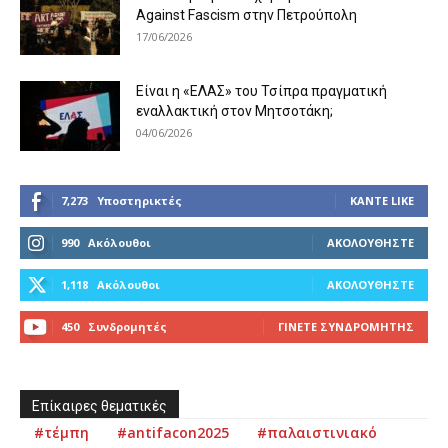
Against Fascism στην Πετρούπολη
17/06/2026
Είναι η «ΕΛΑΣ» του Τσίπρα πραγματική
εναλλακτική στον Μητσοτάκη;
04/06/2026
7,273
Υποστηρικτές
ΚΆΝΤΕ LIKE
990
Ακόλουθοι
ΑΚΟΛΟΥΘΉΣΤΕ
1,118
Ακόλουθοι
ΑΚΟΛΟΥΘΉΣΤΕ
450
Συνδρομητές
ΓΊΝΕΤΕ ΣΥΝΔΡΟΜΗΤΉΣ
Επίκαιρες θεματικές
#τέμπη
#antifacon2025
#παλαιστινιακό