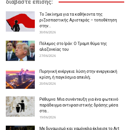
διαβάστε επίσης:
Το Ξεκίνημα για τα καθήκοντα της
ριζοσπαστικής Αριστεράς – τοποθέτηση
στην...
30/06/2026
Πόλεμος στο Ιράν: Ο Τραμπ θύμα της
αλαζονείας του
27/06/2026
Πυρηνική ενέργεια: λύση στην ενεργειακή
κρίση, ή παγκόσμια απειλή;
20/06/2026
Ρέθυμνο: Μια συνέντευξη για ένα φωτεινό
παράδειγμα αντιφασιστικής δράσης μέσα
στα...
19/06/2026
Με δυναμισμό και χαμόγελα έκλεισε το Art