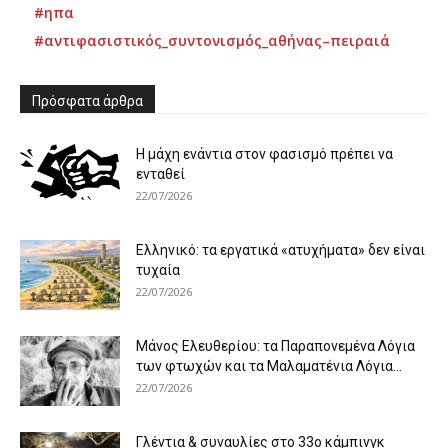
#ηπα
#αντιφασιστικός_συντονισμός_αθήνας–πειραιά
Πρόσφατα άρθρα
Η μάχη ενάντια στον φασισμό πρέπει να
ενταθεί
22/07/2026
Ελληνικό: τα εργατικά «ατυχήματα» δεν είναι
τυχαία
22/07/2026
Μάνος Ελευθερίου: τα Παραπονεμένα Λόγια
των φτωχών και τα Μαλαματένια Λόγια...
22/07/2026
Γλέντια & συναυλίες στο 33ο κάμπινγκ