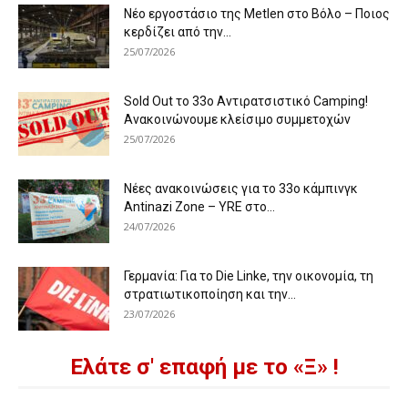
Νέο εργοστάσιο της Metlen στο Βόλο – Ποιος
κερδίζει από την...
25/07/2026
Sold Out το 33ο Αντιρατσιστικό Camping!
Ανακοινώνουμε κλείσιμο συμμετοχών
25/07/2026
Νέες ανακοινώσεις για το 33ο κάμπινγκ
Antinazi Zone – YRE στο...
24/07/2026
Γερμανία: Για το Die Linke, την οικονομία, τη
στρατιωτικοποίηση και την...
23/07/2026
Ελάτε σ' επαφή με το «Ξ» !