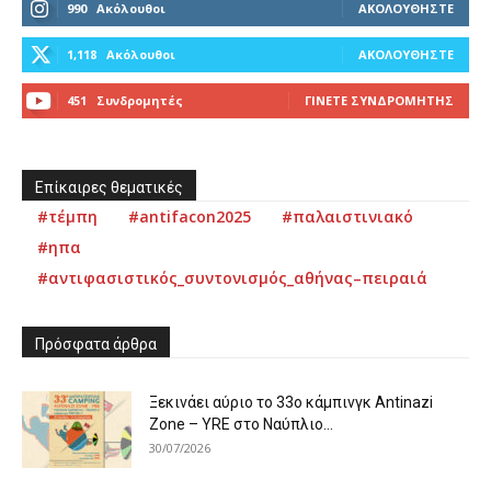
990
Ακόλουθοι
ΑΚΟΛΟΥΘΉΣΤΕ
1,118
Ακόλουθοι
ΑΚΟΛΟΥΘΉΣΤΕ
451
Συνδρομητές
ΓΊΝΕΤΕ ΣΥΝΔΡΟΜΗΤΉΣ
Επίκαιρες θεματικές
#τέμπη
#antifacon2025
#παλαιστινιακό
#ηπα
#αντιφασιστικός_συντονισμός_αθήνας–πειραιά
Πρόσφατα άρθρα
Ξεκινάει αύριο το 33ο κάμπινγκ Antinazi
Zone – YRE στο Ναύπλιο...
30/07/2026