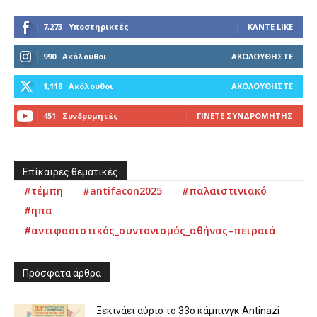
7,273
Υποστηρικτές
ΚΆΝΤΕ LIKE
990
Ακόλουθοι
ΑΚΟΛΟΥΘΉΣΤΕ
1,118
Ακόλουθοι
ΑΚΟΛΟΥΘΉΣΤΕ
451
Συνδρομητές
ΓΊΝΕΤΕ ΣΥΝΔΡΟΜΗΤΉΣ
Επίκαιρες θεματικές
#τέμπη
#antifacon2025
#παλαιστινιακό
#ηπα
#αντιφασιστικός_συντονισμός_αθήνας–πειραιά
Πρόσφατα άρθρα
Ξεκινάει αύριο το 33ο κάμπινγκ Antinazi