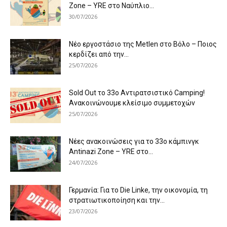
Zone – YRE στο Ναύπλιο...
30/07/2026
Νέο εργοστάσιο της Metlen στο Βόλο – Ποιος
κερδίζει από την...
25/07/2026
Sold Out το 33ο Αντιρατσιστικό Camping!
Ανακοινώνουμε κλείσιμο συμμετοχών
25/07/2026
Νέες ανακοινώσεις για το 33ο κάμπινγκ
Antinazi Zone – YRE στο...
24/07/2026
Γερμανία: Για το Die Linke, την οικονομία, τη
στρατιωτικοποίηση και την...
23/07/2026