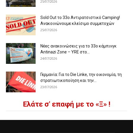
25/07/2026
Sold Out το 33ο Αντιρατσιστικό Camping!
Ανακοινώνουμε κλείσιμο συμμετοχών
25/07/2026
Νέες ανακοινώσεις για το 33ο κάμπινγκ
Antinazi Zone – YRE στο...
24/07/2026
Γερμανία: Για το Die Linke, την οικονομία, τη
στρατιωτικοποίηση και την...
23/07/2026
Ελάτε σ' επαφή με το «Ξ» !