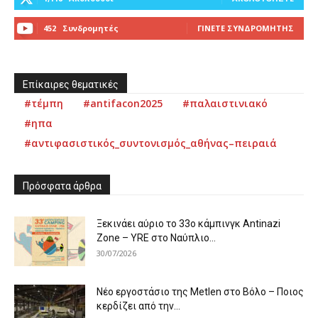
452
Συνδρομητές
ΓΊΝΕΤΕ ΣΥΝΔΡΟΜΗΤΉΣ
Επίκαιρες θεματικές
#τέμπη
#antifacon2025
#παλαιστινιακό
#ηπα
#αντιφασιστικός_συντονισμός_αθήνας–πειραιά
Πρόσφατα άρθρα
Ξεκινάει αύριο το 33ο κάμπινγκ Antinazi
Zone – YRE στο Ναύπλιο...
30/07/2026
Νέο εργοστάσιο της Metlen στο Βόλο – Ποιος
κερδίζει από την...