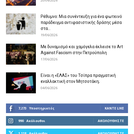
20/06/2026
Ρέθυμνο: Μια συνέντευξη για ένα φωτεινό
παράδειγμα αντιφασιστικής δράσης μέσα
στα...
19/06/2026
Με δυναμισμό και χαμόγελα έκλεισε το Art
Against Fascism στην Πετρούπολη
17/06/2026
Είναι η «ΕΛΑΣ» του Τσίπρα πραγματική
εναλλακτική στον Μητσοτάκη;
04/06/2026
7,273
Υποστηρικτές
ΚΆΝΤΕ LIKE
990
Ακόλουθοι
ΑΚΟΛΟΥΘΉΣΤΕ
1,118
Ακόλουθοι
ΑΚΟΛΟΥΘΉΣΤΕ