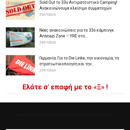
Sold Out το 33ο Αντιρατσιστικό Camping!
Ανακοινώνουμε κλείσιμο συμμετοχών
25/07/2026
Νέες ανακοινώσεις για το 33ο κάμπινγκ
Antinazi Zone – YRE στο...
24/07/2026
Γερμανία: Για το Die Linke, την οικονομία, τη
στρατιωτικοποίηση και την...
23/07/2026
Ελάτε σ' επαφή με το «Ξ» !