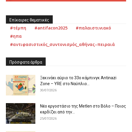
Επίκαιρες θεματικές
#τέμπη
#antifacon2025
#παλαιστινιακό
#ηπα
#αντιφασιστικός_συντονισμός_αθήνας–πειραιά
Πρόσφατα άρθρα
Ξεκινάει αύριο το 33ο κάμπινγκ Antinazi
Zone – YRE στο Ναύπλιο...
30/07/2026
Νέο εργοστάσιο της Metlen στο Βόλο – Ποιος
κερδίζει από την...
25/07/2026