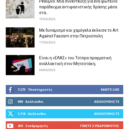
Ρέθυμνο: Μια συνέντευξη για ένα φωτεινό
παράδειγμα αντιφασιστικής δράσης μέσα
στα...
19/06/2026
Με δυναμισμό και χαμόγελα έκλεισε το Art
Against Fascism στην Πετρούπολη
17/06/2026
Είναι η «ΕΛΑΣ» του Τσίπρα πραγματική
εναλλακτική στον Μητσοτάκη;
04/06/2026
7,273
Υποστηρικτές
ΚΆΝΤΕ LIKE
990
Ακόλουθοι
ΑΚΟΛΟΥΘΉΣΤΕ
1,118
Ακόλουθοι
ΑΚΟΛΟΥΘΉΣΤΕ
450
Συνδρομητές
ΓΊΝΕΤΕ ΣΥΝΔΡΟΜΗΤΉΣ