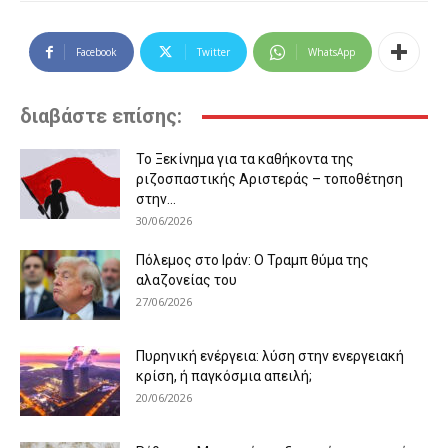
Facebook
Twitter
WhatsApp
διαβάστε επίσης:
Το Ξεκίνημα για τα καθήκοντα της
ριζοσπαστικής Αριστεράς – τοποθέτηση
στην...
30/06/2026
Πόλεμος στο Ιράν: Ο Τραμπ θύμα της
αλαζονείας του
27/06/2026
Πυρηνική ενέργεια: λύση στην ενεργειακή
κρίση, ή παγκόσμια απειλή;
20/06/2026