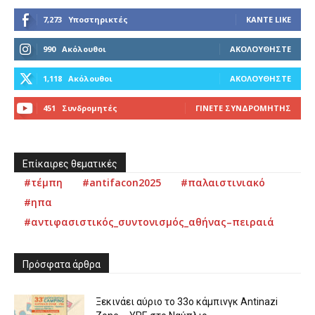
7,273
Υποστηρικτές
ΚΆΝΤΕ LIKE
990
Ακόλουθοι
ΑΚΟΛΟΥΘΉΣΤΕ
1,118
Ακόλουθοι
ΑΚΟΛΟΥΘΉΣΤΕ
451
Συνδρομητές
ΓΊΝΕΤΕ ΣΥΝΔΡΟΜΗΤΉΣ
Επίκαιρες θεματικές
#τέμπη
#antifacon2025
#παλαιστινιακό
#ηπα
#αντιφασιστικός_συντονισμός_αθήνας–πειραιά
Πρόσφατα άρθρα
Ξεκινάει αύριο το 33ο κάμπινγκ Antinazi