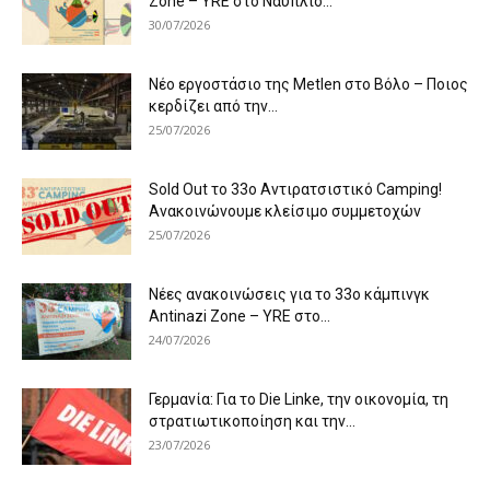
Zone – YRE στο Ναύπλιο...
30/07/2026
Νέο εργοστάσιο της Metlen στο Βόλο – Ποιος
κερδίζει από την...
25/07/2026
Sold Out το 33ο Αντιρατσιστικό Camping!
Ανακοινώνουμε κλείσιμο συμμετοχών
25/07/2026
Νέες ανακοινώσεις για το 33ο κάμπινγκ
Antinazi Zone – YRE στο...
24/07/2026
Γερμανία: Για το Die Linke, την οικονομία, τη
στρατιωτικοποίηση και την...
23/07/2026