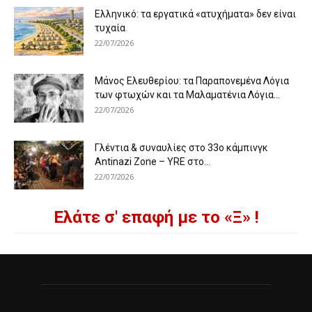
Ελληνικό: τα εργατικά «ατυχήματα» δεν είναι
τυχαία
22/07/2026
Μάνος Ελευθερίου: τα Παραπονεμένα Λόγια
των φτωχών και τα Μαλαματένια Λόγια...
22/07/2026
Γλέντια & συναυλίες στο 33ο κάμπινγκ
Antinazi Zone – YRE στο...
22/07/2026
Ελάτε σ' επαφή με το «Ξ» !