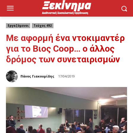
Εργαζόμενοι
Τεύχος 492
Με αφορμή ένα ντοκιμαντέρ
για το Βιος Coop… ο άλλος
δρόμος των συνεταιρισμών
Πάνος Γιακουμίδης
17/04/2019