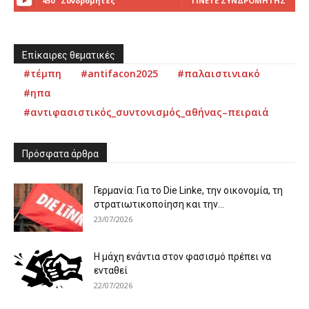
450
Συνδρομητές
ΓΊΝΕΤΕ ΣΥΝΔΡΟΜΗΤΉΣ
Επίκαιρες θεματικές
#τέμπη
#antifacon2025
#παλαιστινιακό
#ηπα
#αντιφασιστικός_συντονισμός_αθήνας–πειραιά
Πρόσφατα άρθρα
Γερμανία: Για το Die Linke, την οικονομία, τη
στρατιωτικοποίηση και την...
23/07/2026
Η μάχη ενάντια στον φασισμό πρέπει να
ενταθεί
22/07/2026