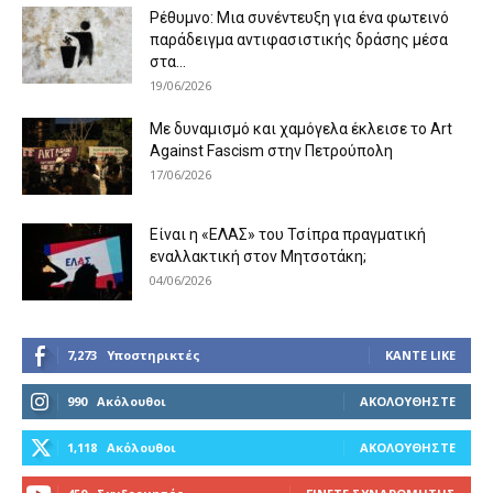
Ρέθυμνο: Μια συνέντευξη για ένα φωτεινό
παράδειγμα αντιφασιστικής δράσης μέσα
στα...
19/06/2026
Με δυναμισμό και χαμόγελα έκλεισε το Art
Against Fascism στην Πετρούπολη
17/06/2026
Είναι η «ΕΛΑΣ» του Τσίπρα πραγματική
εναλλακτική στον Μητσοτάκη;
04/06/2026
7,273
Υποστηρικτές
ΚΆΝΤΕ LIKE
990
Ακόλουθοι
ΑΚΟΛΟΥΘΉΣΤΕ
1,118
Ακόλουθοι
ΑΚΟΛΟΥΘΉΣΤΕ