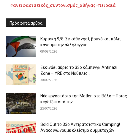
#αντιφασιστικός_συντονισμός_αθήνας–πειραιά
Πρόσφατα άρθρα
Κυριακή 9/8: Σε κάθε νησί, βουνό και πόλη,
κάνουμε την αλληλεγγύη...
08/08/2026
Ξεκινάει αύριο το 33ο κάμπινγκ Antinazi
Zone – YRE στο Ναύπλιο...
30/07/2026
Νέο εργοστάσιο της Metlen στο Βόλο – Ποιος
κερδίζει από την...
25/07/2026
Sold Out το 33ο Αντιρατσιστικό Camping!
Ανακοινώνουμε κλείσιμο συμμετοχών