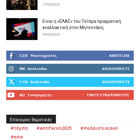
17/06/2026
Είναι η «ΕΛΑΣ» του Τσίπρα πραγματική
εναλλακτική στον Μητσοτάκη;
04/06/2026
7,273
Υποστηρικτές
ΚΆΝΤΕ LIKE
990
Ακόλουθοι
ΑΚΟΛΟΥΘΉΣΤΕ
1,118
Ακόλουθοι
ΑΚΟΛΟΥΘΉΣΤΕ
452
Συνδρομητές
ΓΊΝΕΤΕ ΣΥΝΔΡΟΜΗΤΉΣ
Επίκαιρες θεματικές
#τέμπη
#antifacon2025
#παλαιστινιακό
#ηπα