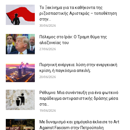
Το Ξεκίνημα για τα καθήκοντα της
ριζοσπαστικής Αριστεράς – τοποθέτηση
στην...
30/06/2026
Πόλεμος στο Ιράν: Ο Τραμπ θύμα της
αλαζονείας του
27/06/2026
Πυρηνική ενέργεια: λύση στην ενεργειακή
κρίση, ή παγκόσμια απειλή;
20/06/2026
Ρέθυμνο: Μια συνέντευξη για ένα φωτεινό
παράδειγμα αντιφασιστικής δράσης μέσα
στα...
19/06/2026
Με δυναμισμό και χαμόγελα έκλεισε το Art
Against Fascism στην Πετρούπολη