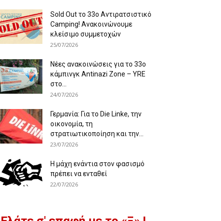
Sold Out το 33ο Αντιρατσιστικό
Camping! Ανακοινώνουμε
κλείσιμο συμμετοχών
25/07/2026
Νέες ανακοινώσεις για το 33ο
κάμπινγκ Antinazi Zone – YRE
στο...
24/07/2026
Γερμανία: Για το Die Linke, την
οικονομία, τη
στρατιωτικοποίηση και την...
23/07/2026
Η μάχη ενάντια στον φασισμό
πρέπει να ενταθεί
22/07/2026
Ελάτε σ' επαφή με το «Ξ» !