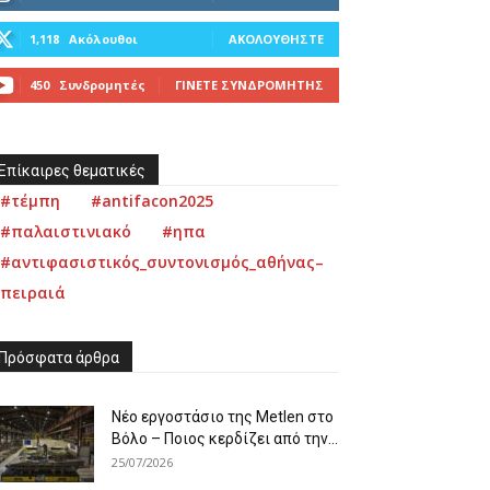
1,118
Ακόλουθοι
ΑΚΟΛΟΥΘΉΣΤΕ
450
Συνδρομητές
ΓΊΝΕΤΕ ΣΥΝΔΡΟΜΗΤΉΣ
Επίκαιρες θεματικές
#τέμπη
#antifacon2025
#παλαιστινιακό
#ηπα
#αντιφασιστικός_συντονισμός_αθήνας–
πειραιά
Πρόσφατα άρθρα
Νέο εργοστάσιο της Metlen στο
Βόλο – Ποιος κερδίζει από την...
25/07/2026