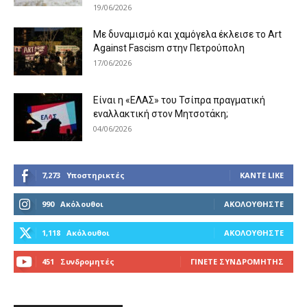
19/06/2026
Με δυναμισμό και χαμόγελα έκλεισε το Art
Against Fascism στην Πετρούπολη
17/06/2026
Είναι η «ΕΛΑΣ» του Τσίπρα πραγματική
εναλλακτική στον Μητσοτάκη;
04/06/2026
7,273
Υποστηρικτές
ΚΆΝΤΕ LIKE
990
Ακόλουθοι
ΑΚΟΛΟΥΘΉΣΤΕ
1,118
Ακόλουθοι
ΑΚΟΛΟΥΘΉΣΤΕ
451
Συνδρομητές
ΓΊΝΕΤΕ ΣΥΝΔΡΟΜΗΤΉΣ