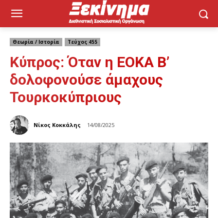
Θεωρία / Ιστορία
Τεύχος 455
Κύπρος: Όταν η ΕΟΚΑ Β’
δολοφονούσε άμαχους
Τουρκοκύπριους
Νίκος Κοκκάλης
14/08/2025