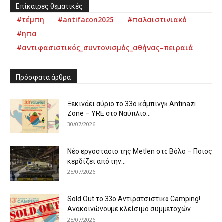
Επίκαιρες θεματικές
#τέμπη
#antifacon2025
#παλαιστινιακό
#ηπα
#αντιφασιστικός_συντονισμός_αθήνας–πειραιά
Πρόσφατα άρθρα
Ξεκινάει αύριο το 33ο κάμπινγκ Antinazi
Zone – YRE στο Ναύπλιο...
30/07/2026
Νέο εργοστάσιο της Metlen στο Βόλο – Ποιος
κερδίζει από την...
25/07/2026
Sold Out το 33ο Αντιρατσιστικό Camping!
Ανακοινώνουμε κλείσιμο συμμετοχών
25/07/2026