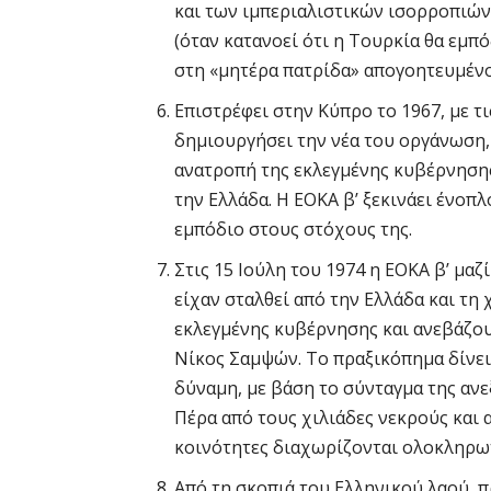
και των ιμπεριαλιστικών ισορροπιών
(όταν κατανοεί ότι η Τουρκία θα εμπό
στη «μητέρα πατρίδα» απογοητευμένο
Επιστρέφει στην Κύπρο το 1967, με τι
δημιουργήσει την νέα του οργάνωση, Ε
ανατροπή της εκλεγμένης κυβέρνησης
την Ελλάδα. Η ΕΟΚΑ β’ ξεκινάει ένοπ
εμπόδιο στους στόχους της.
Στις 15 Ιούλη του 1974 η ΕΟΚΑ β’ μα
είχαν σταλθεί από την Ελλάδα και τη
εκλεγμένης κυβέρνησης και ανεβάζου
Νίκος Σαμψών. Το πραξικόπημα δίνει
δύναμη, με βάση το σύνταγμα της ανε
Πέρα από τους χιλιάδες νεκρούς και 
κοινότητες διαχωρίζονται ολοκληρω
Από τη σκοπιά του Ελληνικού λαού, π