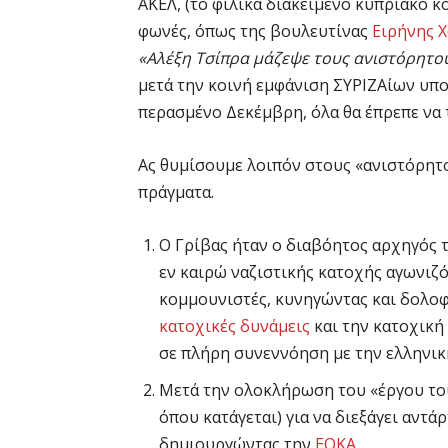
ΑΚΕΛ, (το φιλικά διακείμενο κυπριακό 
φωνές, όπως της βουλευτίνας
Ειρήνης 
«Αλέξη Τσίπρα μάζεψε τους ανιστόρητο
μετά την κοινή εμφάνιση ΣΥΡΙΖΑίων υπ
περασμένο Δεκέμβρη, όλα θα έπρεπε να τ
Ας θυμίσουμε λοιπόν στους «ανιστόρητο
πράγματα.
Ο Γρίβας ήταν ο διαβόητος αρχηγός τ
εν καιρώ ναζιστικής κατοχής αγωνιζ
κομμουνιστές, κυνηγώντας και δολοφ
κατοχικές δυνάμεις
και την κατοχική
σε πλήρη συνεννόηση με την ελληνι
Μετά την ολοκλήρωση του «έργου του
όπου κατάγεται) για να διεξάγει αντά
δημιουργώντας την
ΕΟΚΑ
.