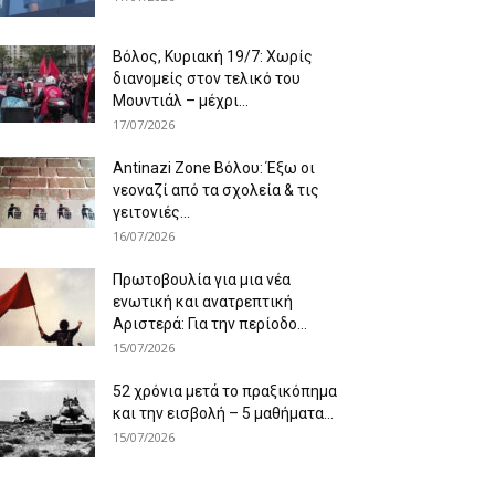
Βόλος, Κυριακή 19/7: Χωρίς
διανομείς στον τελικό του
Μουντιάλ – μέχρι...
17/07/2026
Antinazi Zone Βόλου: Έξω οι
νεοναζί από τα σχολεία & τις
γειτονιές...
16/07/2026
Πρωτοβουλία για μια νέα
ενωτική και ανατρεπτική
Αριστερά: Για την περίοδο...
15/07/2026
52 χρόνια μετά το πραξικόπημα
και την εισβολή – 5 μαθήματα...
15/07/2026