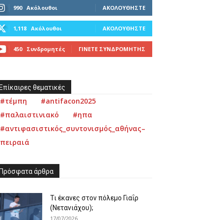
990
Ακόλουθοι
ΑΚΟΛΟΥΘΉΣΤΕ
1,118
Ακόλουθοι
ΑΚΟΛΟΥΘΉΣΤΕ
450
Συνδρομητές
ΓΊΝΕΤΕ ΣΥΝΔΡΟΜΗΤΉΣ
Επίκαιρες θεματικές
#τέμπη
#antifacon2025
#παλαιστινιακό
#ηπα
#αντιφασιστικός_συντονισμός_αθήνας–
πειραιά
Πρόσφατα άρθρα
Τι έκανες στον πόλεμο Γιαΐρ
(Νετανιάχου);
17/07/2026