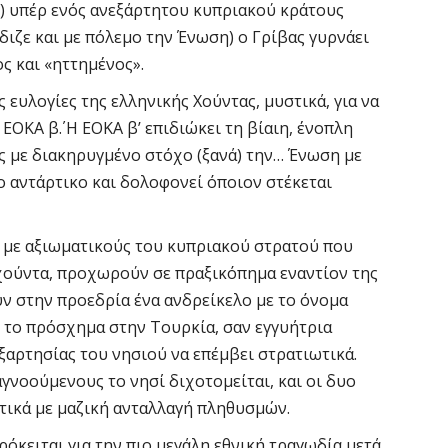
) υπέρ ενός ανεξάρτητου κυπριακού κράτους
διζε και με πόλεμο την Ένωση) ο Γρίβας γυρνάει
ς και «ηττημένος».
ς ευλογίες της ελληνικής Χούντας, μυστικά, για να
ΟΚΑ β΄. Η ΕΟΚΑ β’ επιδιώκει τη βίαιη, ένοπλη
 με διακηρυγμένο στόχο (ξανά) την… Ένωση με
λο αντάρτικο και δολοφονεί όποιον στέκεται
ζί με αξιωματικούς του κυπριακού στρατού που
 χούντα, προχωρούν σε πραξικόπημα εναντίον της
ν στην προεδρία ένα ανδρείκελο με το όνομα
 το πρόσχημα στην Τουρκία, σαν εγγυήτρια
ξαρτησίας του νησιού να επέμβει στρατιωτικά.
αγνοούμενους το νησί διχοτομείται, και οι δυο
τικά με μαζική ανταλλαγή πληθυσμών.
ρόκειται για την πιο μεγάλη εθνική τραγωδία μετά