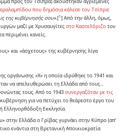
κόμμα προς τον Τσίπρα) ακούστηκαν αγριεμένες
Χαραλαμπίδου που δημόσια κάλεσε τον Τσίπρα
:
1
υς της κυβέρνησής σου»
.[
] Από την άλλη, όμως,
ουργών μαζί με Χρυσαυγίτες
στο Καστελόριζο
τον
α περιμένει κανείς.
υς» και «άσχετους» της κυβέρνησης λίγα
ης οργάνωσης «Χ» η οποία ιδρύθηκε το 1941 και
όταν να απελευθερώσει τη Ελλάδα από τους…
ονώντας τους. Από το 1943
συνεργαζόταν με τις
 κυβέρνηση για να πετύχει το θεάρεστο έργο του
κή Ελληνορθόδοξη Εκκλησία.
» στην Ελλάδα ο Γρίβας γυρνάει στην Κύπρο (απ’
ρτικο ενάντια στη Βρετανική Αποικιοκρατία