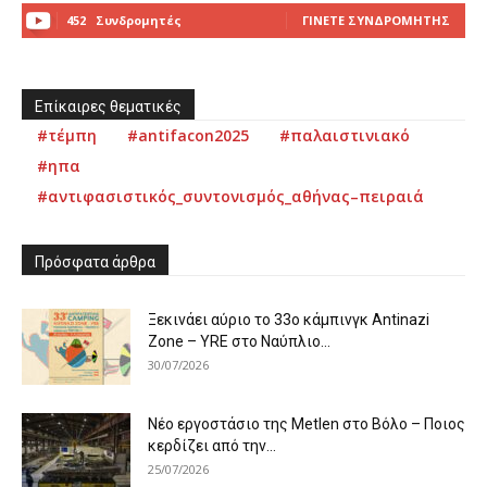
452
Συνδρομητές
ΓΊΝΕΤΕ ΣΥΝΔΡΟΜΗΤΉΣ
Επίκαιρες θεματικές
#τέμπη
#antifacon2025
#παλαιστινιακό
#ηπα
#αντιφασιστικός_συντονισμός_αθήνας–πειραιά
Πρόσφατα άρθρα
Ξεκινάει αύριο το 33ο κάμπινγκ Antinazi
Zone – YRE στο Ναύπλιο...
30/07/2026
Νέο εργοστάσιο της Metlen στο Βόλο – Ποιος
κερδίζει από την...
25/07/2026