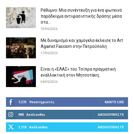
Ρέθυμνο: Μια συνέντευξη για ένα φωτεινό
παράδειγμα αντιφασιστικής δράσης μέσα
στα...
19/06/2026
Με δυναμισμό και χαμόγελα έκλεισε το Art
Against Fascism στην Πετρούπολη
17/06/2026
Είναι η «ΕΛΑΣ» του Τσίπρα πραγματική
εναλλακτική στον Μητσοτάκη;
04/06/2026
7,273
Υποστηρικτές
ΚΆΝΤΕ LIKE
990
Ακόλουθοι
ΑΚΟΛΟΥΘΉΣΤΕ
1,118
Ακόλουθοι
ΑΚΟΛΟΥΘΉΣΤΕ