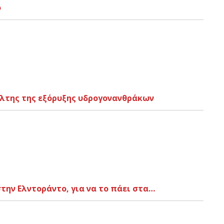
ό
ιάλτης της εξόρυξης υδρογονανθράκων
την Ελντοράντο, για να το πάει στα…