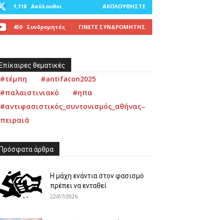
1,118
Ακόλουθοι
ΑΚΟΛΟΥΘΉΣΤΕ
450
Συνδρομητές
ΓΊΝΕΤΕ ΣΥΝΔΡΟΜΗΤΉΣ
Επίκαιρες θεματικές
#τέμπη
#antifacon2025
#παλαιστινιακό
#ηπα
#αντιφασιστικός_συντονισμός_αθήνας–
πειραιά
Πρόσφατα άρθρα
Η μάχη ενάντια στον φασισμό
πρέπει να ενταθεί
22/07/2026