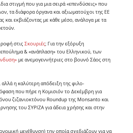
 ίδια στιγμή που για μια σειρά «επενδύσεις» που
ον, τα διάφορα όργανα και αξιωματούχοι της ΕΕ
ας και εκβιάζοντας με κάθε μέσο, ανάλογα με τα
ετούν.
στροφή στις
Σκουριές
; Για την εξόρυξη
ο ξεπούλημα & «ανάπλαση» του Ελληνικού, των
ένδυση»
με ανεμογεννήτριες στο βουνό Σάος στη
αλλά η καλύτερη απόδειξη της φιλο-
πόφαση που πήρε η Κομισιόν το Δεκέμβρη για
όνου ζιζανιοκτόνου Roundup της Monsanto και
έρνησης του ΣΥΡΙΖΑ για άδεια χρήσης και στην
κονομική μεγέθυνση) την οποία σχεδιάζουν για να