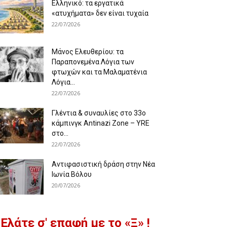
Ελληνικό: τα εργατικά
«ατυχήματα» δεν είναι τυχαία
22/07/2026
Μάνος Ελευθερίου: τα
Παραπονεμένα Λόγια των
φτωχών και τα Μαλαματένια
Λόγια...
22/07/2026
Γλέντια & συναυλίες στο 33ο
κάμπινγκ Antinazi Zone – YRE
στο...
22/07/2026
Αντιφασιστική δράση στην Νέα
Ιωνία Βόλου
20/07/2026
Ελάτε σ' επαφή με το «Ξ» !