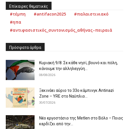
Επίκαιρες θεματικές
#τέμπη
#antifacon2025
#παλαιστινιακό
#ηπα
#αντιφασιστικός_συντονισμός_αθήνας–πειραιά
Πρόσφατα άρθρα
Κυριακή 9/8: Σε κάθε νησί, βουνό και πόλη,
κάνουμε την αλληλεγγύη...
08/08/2026
Ξεκινάει αύριο το 33ο κάμπινγκ Antinazi
Zone – YRE στο Ναύπλιο...
30/07/2026
Νέο εργοστάσιο της Metlen στο Βόλο – Ποιος
κερδίζει από την...