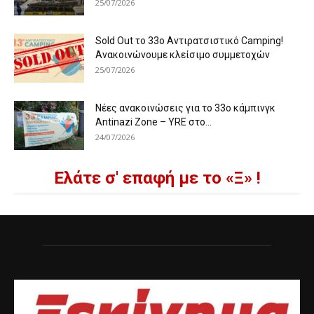
25/07/2026
Sold Out το 33ο Αντιρατσιστικό Camping!
Ανακοινώνουμε κλείσιμο συμμετοχών
25/07/2026
Νέες ανακοινώσεις για το 33ο κάμπινγκ
Antinazi Zone – YRE στο...
24/07/2026
Ελάτε σ' επαφή με το «Ξ» !