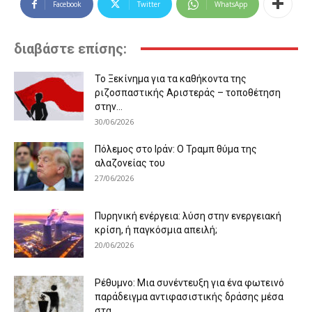
Facebook
Twitter
WhatsApp
διαβάστε επίσης:
Το Ξεκίνημα για τα καθήκοντα της
ριζοσπαστικής Αριστεράς – τοποθέτηση
στην...
30/06/2026
Πόλεμος στο Ιράν: Ο Τραμπ θύμα της
αλαζονείας του
27/06/2026
Πυρηνική ενέργεια: λύση στην ενεργειακή
κρίση, ή παγκόσμια απειλή;
20/06/2026
Ρέθυμνο: Μια συνέντευξη για ένα φωτεινό
παράδειγμα αντιφασιστικής δράσης μέσα
στα...