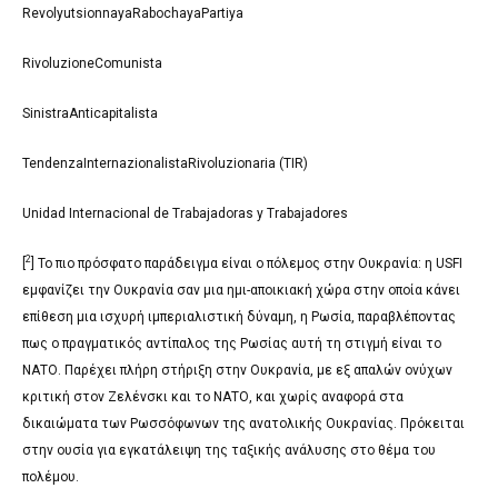
RevolyutsionnayaRabochayaPartiya
RivoluzioneComunista
SinistraAnticapitalista
TendenzaInternazionalistaRivoluzionaria (TIR)
Unidad Internacional de Trabajadoras y Trabajadores
2
[
] Το πιο πρόσφατο παράδειγμα είναι ο πόλεμος στην Ουκρανία: η USFI
εμφανίζει την Ουκρανία σαν μια ημι-αποικιακή χώρα στην οποία κάνει
επίθεση μια ισχυρή ιμπεριαλιστική δύναμη, η Ρωσία, παραβλέποντας
πως ο πραγματικός αντίπαλος της Ρωσίας αυτή τη στιγμή είναι το
ΝΑΤΟ. Παρέχει πλήρη στήριξη στην Ουκρανία, με εξ απαλών ονύχων
κριτική στον Ζελένσκι και το ΝΑΤΟ, και χωρίς αναφορά στα
δικαιώματα των Ρωσσόφωνων της ανατολικής Ουκρανίας. Πρόκειται
στην ουσία για εγκατάλειψη της ταξικής ανάλυσης στο θέμα του
πολέμου.