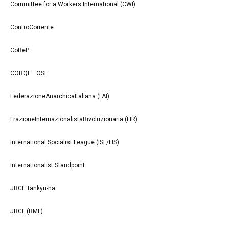
Committee for a Workers International (CWI)
ControCorrente
CoReP
CORQI – OSI
FederazioneAnarchicaItaliana (FAI)
FrazioneInternazionalistaRivoluzionaria (FIR)
International Socialist League (ISL/LIS)
Internationalist Standpoint
JRCL Tankyu-ha
JRCL (RMF)