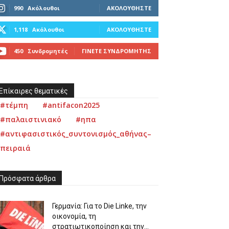
990
Ακόλουθοι
ΑΚΟΛΟΥΘΉΣΤΕ
1,118
Ακόλουθοι
ΑΚΟΛΟΥΘΉΣΤΕ
450
Συνδρομητές
ΓΊΝΕΤΕ ΣΥΝΔΡΟΜΗΤΉΣ
Επίκαιρες θεματικές
#τέμπη
#antifacon2025
#παλαιστινιακό
#ηπα
#αντιφασιστικός_συντονισμός_αθήνας–
πειραιά
Πρόσφατα άρθρα
Γερμανία: Για το Die Linke, την
οικονομία, τη
στρατιωτικοποίηση και την...