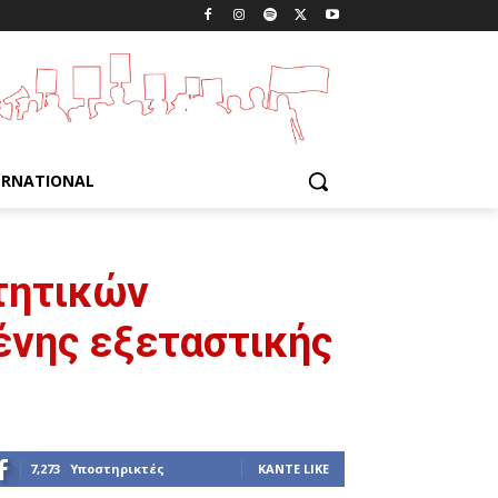
ERNATIONAL
τητικών
ένης εξεταστικής
7,273
Υποστηρικτές
ΚΆΝΤΕ LIKE