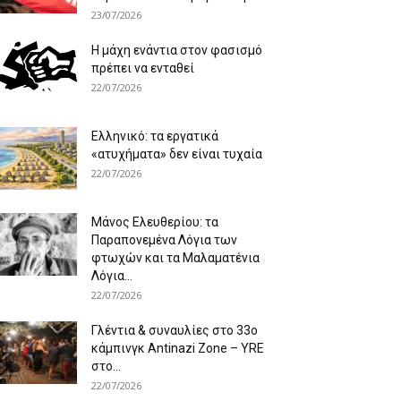
23/07/2026
Η μάχη ενάντια στον φασισμό
πρέπει να ενταθεί
22/07/2026
Ελληνικό: τα εργατικά
«ατυχήματα» δεν είναι τυχαία
22/07/2026
Μάνος Ελευθερίου: τα
Παραπονεμένα Λόγια των
φτωχών και τα Μαλαματένια
Λόγια...
22/07/2026
Γλέντια & συναυλίες στο 33ο
κάμπινγκ Antinazi Zone – YRE
στο...
22/07/2026