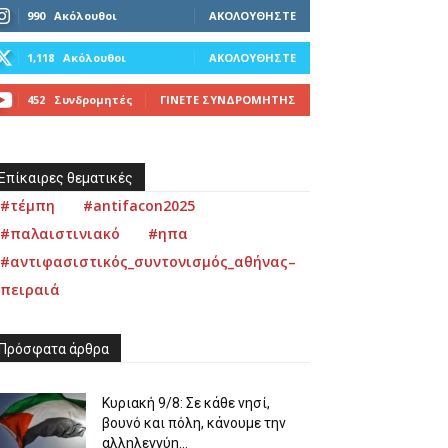
990
Ακόλουθοι
ΑΚΟΛΟΥΘΉΣΤΕ
1,118
Ακόλουθοι
ΑΚΟΛΟΥΘΉΣΤΕ
452
Συνδρομητές
ΓΊΝΕΤΕ ΣΥΝΔΡΟΜΗΤΉΣ
Επίκαιρες θεματικές
#τέμπη
#antifacon2025
#παλαιστινιακό
#ηπα
#αντιφασιστικός_συντονισμός_αθήνας–
πειραιά
Πρόσφατα άρθρα
Κυριακή 9/8: Σε κάθε νησί,
βουνό και πόλη, κάνουμε την
αλληλεγγύη...