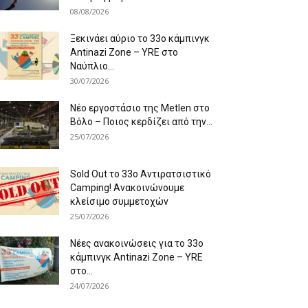
08/08/2026
Ξεκινάει αύριο το 33ο κάμπινγκ
Antinazi Zone – YRE στο
Ναύπλιο...
30/07/2026
Νέο εργοστάσιο της Metlen στο
Βόλο – Ποιος κερδίζει από την...
25/07/2026
Sold Out το 33ο Αντιρατσιστικό
Camping! Ανακοινώνουμε
κλείσιμο συμμετοχών
25/07/2026
Νέες ανακοινώσεις για το 33ο
κάμπινγκ Antinazi Zone – YRE
στο...
24/07/2026