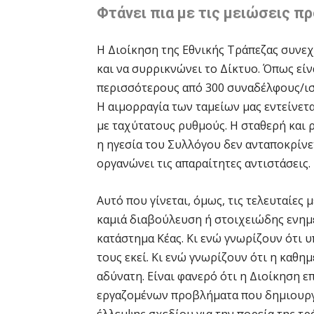
Φτάνει πια με τις μειώσεις 
Η Διοίκηση της Εθνικής Τράπεζας συνεχ
και να συρρικνώνει το Δίκτυο. Όπως είνα
περισσότερους από 300 συναδέλφους/ισ
Η αιμορραγία των ταμείων μας εντείνετα
με ταχύτατους ρυθμούς. Η σταθερή και 
η ηγεσία του Συλλόγου δεν ανταποκρίνετα
οργανώνει τις απαραίτητες αντιστάσεις.
Αυτό που γίνεται, όμως, τις τελευταίες 
καμιά διαβούλευση ή στοιχειώδης ενημ
κατάστημα Κέας. Κι ενώ γνωρίζουν ότι 
τους εκεί. Κι ενώ γνωρίζουν ότι η καθημ
αδύνατη. Είναι φανερό ότι η Διοίκηση ε
εργαζομένων προβλήματα που δημιουργε