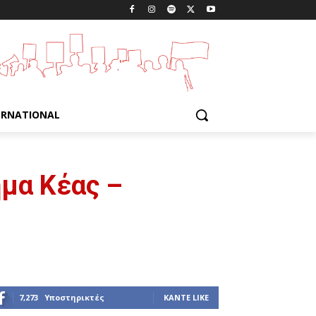
ERNATIONAL
ημα Κέας –
7,273
Υποστηρικτές
ΚΆΝΤΕ LIKE