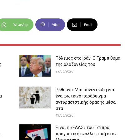
WhatsApp
Viber
Email
Πόλεμος στο Ιράν: Ο Τραμπ θύμα
ς
της αλαζονείας του
27/06/2026
Ρέθυμνο: Μια συνέντευξη για
α
ένα φωτεινό παράδειγμα
αντιφασιστικής δράσης μέσα
στα...
19/06/2026
Είναι η «ΕΛΑΣ» του Τσίπρα
m
πραγματική εναλλακτική στον