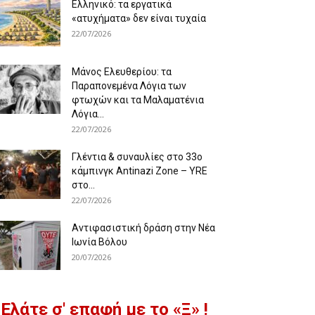
Ελληνικό: τα εργατικά
«ατυχήματα» δεν είναι τυχαία
22/07/2026
Μάνος Ελευθερίου: τα
Παραπονεμένα Λόγια των
φτωχών και τα Μαλαματένια
Λόγια...
22/07/2026
Γλέντια & συναυλίες στο 33ο
κάμπινγκ Antinazi Zone – YRE
στο...
22/07/2026
Αντιφασιστική δράση στην Νέα
Ιωνία Βόλου
20/07/2026
Ελάτε σ' επαφή με το «Ξ» !