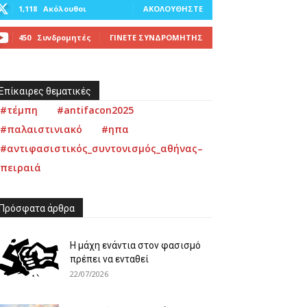
1,118
Ακόλουθοι
ΑΚΟΛΟΥΘΉΣΤΕ
450
Συνδρομητές
ΓΊΝΕΤΕ ΣΥΝΔΡΟΜΗΤΉΣ
Επίκαιρες θεματικές
#τέμπη
#antifacon2025
#παλαιστινιακό
#ηπα
#αντιφασιστικός_συντονισμός_αθήνας–
πειραιά
Πρόσφατα άρθρα
Η μάχη ενάντια στον φασισμό
πρέπει να ενταθεί
22/07/2026