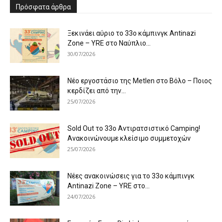
Πρόσφατα άρθρα
Ξεκινάει αύριο το 33ο κάμπινγκ Antinazi
Zone – YRE στο Ναύπλιο...
30/07/2026
Νέο εργοστάσιο της Metlen στο Βόλο – Ποιος
κερδίζει από την...
25/07/2026
Sold Out το 33ο Αντιρατσιστικό Camping!
Ανακοινώνουμε κλείσιμο συμμετοχών
25/07/2026
Νέες ανακοινώσεις για το 33ο κάμπινγκ
Antinazi Zone – YRE στο...
24/07/2026