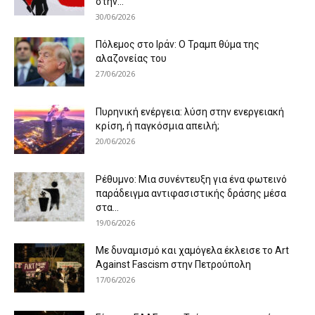
στην...
30/06/2026
Πόλεμος στο Ιράν: Ο Τραμπ θύμα της
αλαζονείας του
27/06/2026
Πυρηνική ενέργεια: λύση στην ενεργειακή
κρίση, ή παγκόσμια απειλή;
20/06/2026
Ρέθυμνο: Μια συνέντευξη για ένα φωτεινό
παράδειγμα αντιφασιστικής δράσης μέσα
στα...
19/06/2026
Με δυναμισμό και χαμόγελα έκλεισε το Art
Against Fascism στην Πετρούπολη
17/06/2026