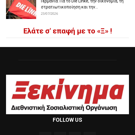
Γερμανία: Για το Die Linke, την οικονομία, τη
στρατιωτικοποίηση και την...
23/07/2026
Ελάτε σ' επαφή με το «Ξ» !
FOLLOW US