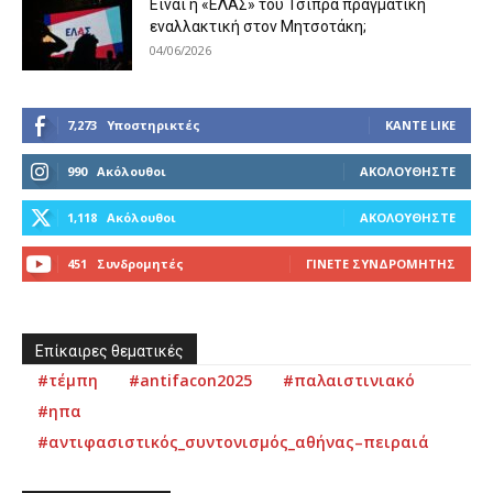
Είναι η «ΕΛΑΣ» του Τσίπρα πραγματική
εναλλακτική στον Μητσοτάκη;
04/06/2026
7,273
Υποστηρικτές
ΚΆΝΤΕ LIKE
990
Ακόλουθοι
ΑΚΟΛΟΥΘΉΣΤΕ
1,118
Ακόλουθοι
ΑΚΟΛΟΥΘΉΣΤΕ
451
Συνδρομητές
ΓΊΝΕΤΕ ΣΥΝΔΡΟΜΗΤΉΣ
Επίκαιρες θεματικές
#τέμπη
#antifacon2025
#παλαιστινιακό
#ηπα
#αντιφασιστικός_συντονισμός_αθήνας–πειραιά