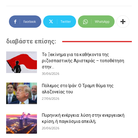
Facebook
Twitter
WhatsApp
διαβάστε επίσης:
Το Ξεκίνημα για τα καθήκοντα της
ριζοσπαστικής Αριστεράς – τοποθέτηση
στην...
30/06/2026
Πόλεμος στο Ιράν: Ο Τραμπ θύμα της
αλαζονείας του
27/06/2026
Πυρηνική ενέργεια: λύση στην ενεργειακή
κρίση, ή παγκόσμια απειλή;
20/06/2026