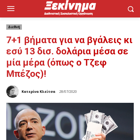
Διεθνή
7+1 βήματα για να βγάλεις κι
εσύ 13 δισ. δολάρια μέσα σε
μία μέρα (όπως ο Τζεφ
Μπέζος)!
Κατερίνα Κλείτσα
28/07/2020