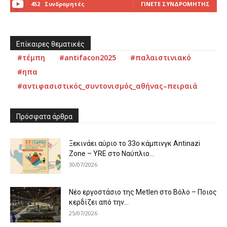
452
Συνδρομητές
ΓΊΝΕΤΕ ΣΥΝΔΡΟΜΗΤΉΣ
Επίκαιρες θεματικές
#τέμπη
#antifacon2025
#παλαιστινιακό
#ηπα
#αντιφασιστικός_συντονισμός_αθήνας–πειραιά
Πρόσφατα άρθρα
Ξεκινάει αύριο το 33ο κάμπινγκ Antinazi
Zone – YRE στο Ναύπλιο...
30/07/2026
Νέο εργοστάσιο της Metlen στο Βόλο – Ποιος
κερδίζει από την...
25/07/2026