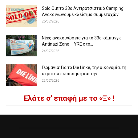
Sold Out το 33ο Αντιρατσιστικό Camping!
Ανακοινώνουμε κλείσιμο συμμετοχών
25/07/2026
Νέες ανακοινώσεις για το 33ο κάμπινγκ
Antinazi Zone – YRE στο...
24/07/2026
Γερμανία: Για το Die Linke, την οικονομία, τη
στρατιωτικοποίηση και την...
23/07/2026
Ελάτε σ' επαφή με το «Ξ» !